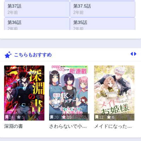
第37話
第37.5話
2年前
2年前
第36話
第35話
2年前
2年前
第34話
第33話
2年前
2年前
こちらもおすすめ
第32話
第32.5話
2年前
2年前
第31話
第30話
2年前
2年前
第29話
第28話
2年前
2年前
第27話
第27.5話
2年前
2年前
24
5
20
10
12
6
第26話
第25話
深淵の書
さわらないで小手
メイドになったお
2年前
2年前
指くん
姫様
第24話
第23話