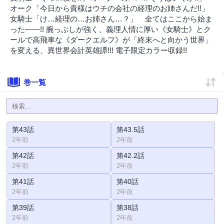
オーク「今日から貴様はウチの会社の経理のお姉さんだ!!」
女騎士「け…経理の…お姉さん…？」 全てはここから始ま
った――!! 腕っぷしが強く、義理人情に厚い《女騎士》とク
ールで高飛車な《ダークエルフ》が「終末へと向かう世界」
を変える、異世界会計英雄譚!!! 電子限定カラー収録!!
巻一覧
第43話
第43.5話
2年前
2年前
第42話
第42.2話
2年前
2年前
第41話
第40話
2年前
2年前
第39話
第38話
2年前
2年前