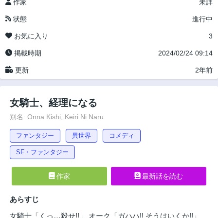
作家
未詳
状態
進行中
お気に入り
3
掲載時期
2024/02/24 09:14
更新
2年前
女騎士、経理になる
別名: Onna Kishi, Keiri Ni Naru.
ファンタジー
異世界
コメディ
SF・ファンタジー
作家
最新話を読む
あらすじ
女騎士「くっ…殺せ!!」 オーク「ガハハ!! そうはいくか!!」