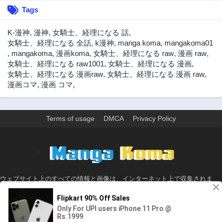
第9話
第8話
Tags
2年前
2年前
第7話
第6話
K-漫神
,
漫神
,
女騎士、経理になる 話
,
2年前
2年前
女騎士、経理になる 全話
,
k漫神
,
manga koma
,
mangakoma01
,
mangakoma
,
漫画koma
,
女騎士、経理になる raw
,
漫画 raw
,
第5話
第5.5話
女騎士、経理になる raw1001
,
女騎士、経理になる 漫画
,
2年前
2年前
女騎士、経理になる 漫画raw
,
女騎士、経理になる 漫画 raw
,
第4話
第3話
漫画コマ
,
漫画 コマ
,
2年前
2年前
第2話
第1話
2年前
2年前
Terms of usage
DMCA
Privacy Policy
>
ウェブサイト上のすべての情報と画像は、インターネット上で収集されま
す。 このウェブサイトの情報については、所有していないか、責任を負いま
せん。 個人や組織に影響を与える場合は、必要に応じて、すぐに検討して削
除します。