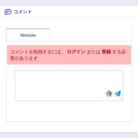
2年前
2年前
コメント
第22話
第22.5話
2年前
2年前
第21話
第20話
2年前
2年前
Website
第19話
第18話
2年前
2年前
コメントを投稿するには、
ログイン
または
登録
する必
要があります
第17話
第17.5話
2年前
2年前
第16話
第15話
2年前
2年前
第14話
第13話
2年前
2年前
第12話
第11話
2年前
2年前
第11.5話
第10話
2年前
2年前