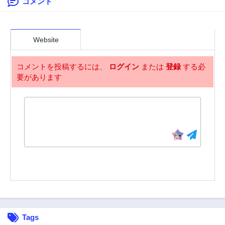
コメント
第110話
第109話
3年前
3年前
第108話
第107話
3年前
3年前
Website
第106話
第105話
3年前
3年前
コメントを投稿するには、
ログイン
または
登録
する必
要があります
第104話
第103話
3年前
3年前
第102話
第101話
3年前
3年前
第100話
第99話
3年前
3年前
第98話
第97話
3年前
3年前
第96話
第95話
3年前
3年前
第94話
第93話
Tags
3年前
3年前