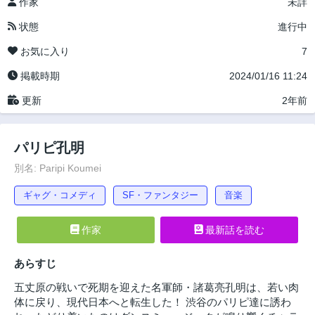
作家
未詳
状態
進行中
お気に入り
7
掲載時期
2024/01/16 11:24
更新
2年前
パリピ孔明
別名: Paripi Koumei
ギャグ・コメディ
SF・ファンタジー
音楽
作家
最新話を読む
あらすじ
五丈原の戦いで死期を迎えた名軍師・諸葛亮孔明は、若い肉
体に戻り、現代日本へと転生した！ 渋谷のパリピ達に誘わ