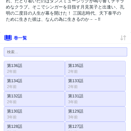
れ、たどり着いたのはダンスミュージックが鳴り響くチャラ
めなクラブ。そこでシンガーを目指す月見英子と出逢い、孔
明の二度目の人生が幕を開けた！ 三国志時代、天下泰平の
ために生きた彼は、なんの為に生きるのか－－!!
巻一覧
第136話
第135話
2年前
2年前
第134話
第133話
2年前
2年前
第132話
第131話
2年前
3年前
第130話
第129話
3年前
3年前
第128話
第127話