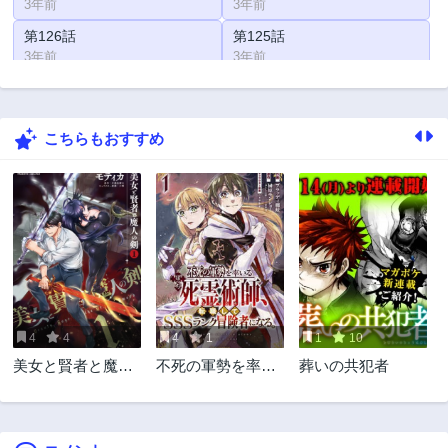
3年前
3年前
第126話
第125話
3年前
3年前
第124話
第123話
3年前
3年前
こちらもおすすめ
第122話
第121話
3年前
3年前
第120話
第119話
3年前
3年前
第118話
第117話
3年前
3年前
第116話
第115話
3年前
3年前
4
4
4
1
1
10
第114話
第113話
美女と賢者と魔人
不死の軍勢を率い
葬いの共犯者
3年前
3年前
の剣
るぼっち死霊術師
第112話
第111話
転職してSSSラン
3年前
3年前
ク冒険者になる。