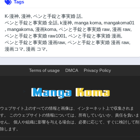
Tags
K-漫神
,
漫神
,
ペンと手錠と事実婚 話
,
ペンと手錠と事実婚 全話
,
k漫神
,
manga koma
,
mangakoma01
,
mangakoma
,
漫画koma
,
ペンと手錠と事実婚 raw
,
漫画 raw
,
ペンと手錠と事実婚 raw1001
,
ペンと手錠と事実婚 漫画
,
ペンと手錠と事実婚 漫画raw
,
ペンと手錠と事実婚 漫画 raw
,
漫画コマ
,
漫画 コマ
,
Terms of usage
DMCA
Privacy Policy
>
ウェブサイト上のすべての情報と画像は、インターネット上で収集されま
す。 このウェブサイトの情報については、所有していないか、責任を負いま
せん。 個人や組織に影響を与える場合は、必要に応じて、すぐに検討して削
除します。