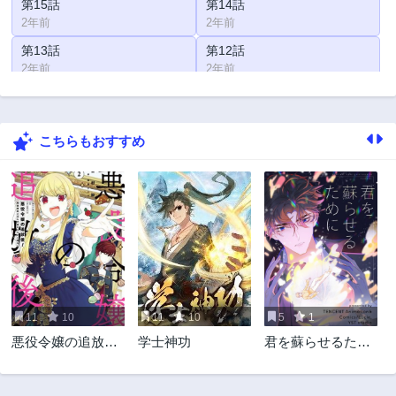
第15話
第14話
2年前
2年前
第13話
第12話
2年前
2年前
第11話
第10話
2年前
2年前
こちらもおすすめ
第9話
第8話
2年前
2年前
第7話
第6話
2年前
2年前
第5話
第4話
2年前
2年前
第3話
第2話
2年前
2年前
11
10
11
10
5
1
第1話
悪役令嬢の追放
学士神功
君を蘇らせるため
2年前
後！ 教会改革ごは
に
んで悠々シスター
暮らし