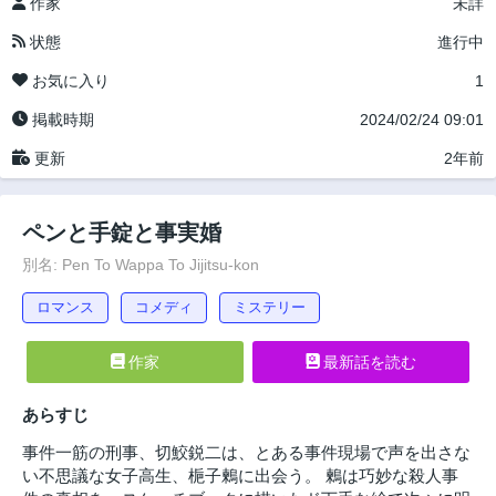
作家
未詳
状態
進行中
お気に入り
1
掲載時期
2024/02/24 09:01
更新
2年前
ペンと手錠と事実婚
別名: Pen To Wappa To Jijitsu-kon
ロマンス
コメディ
ミステリー
作家
最新話を読む
あらすじ
事件一筋の刑事、切鮫鋭二は、とある事件現場で声を出さな
い不思議な女子高生、梔子鶫に出会う。 鶫は巧妙な殺人事