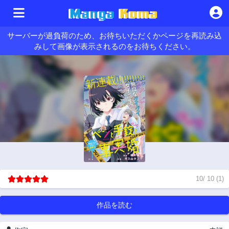
サーバーが過負荷のため、お待ちいただくかページを再読み込
みして画像が表示されるのをお待ちください。
10
/
10
(
1
)
作品を読む