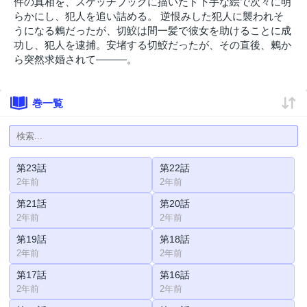
件の真相を、スケッチブックに描いたド下手な絵で次々に明
らかにし、犯人を追い詰める。 逆恨みした犯人に襲われそ
うになる鶫だったが、切鮫は間一髪で彼女を助けることに成
功し、犯人を逮捕。安堵する切鮫だったが、その直後、鶫か
ら突然求婚されて―――。
巻一覧
第23話
第22話
2年前
2年前
第21話
第20話
2年前
2年前
第19話
第18話
2年前
2年前
第17話
第16話
2年前
2年前