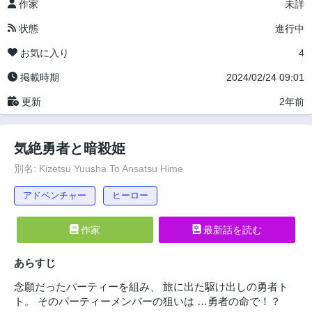
作家
未詳
状態
進行中
お気に入り
4
掲載時期
2024/02/24 09:01
更新
2年前
気絶勇者と暗殺姫
別名: Kizetsu Yuusha To Ansatsu Hime
アドベンチャー
ヒーロー
作家
最新話を読む
あらすじ
念願だったパーティーを組み、 旅に出た駆け出しの勇者ト
ト。 そのパーティーメンバーの狙いは …勇者の命で！？