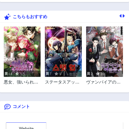
第46話
第45話
2年前
2年前
こちらもおすすめ
第44話
第43話
2年前
2年前
第42話
第41話
2年前
2年前
第40話
第39話
2年前
2年前
第38話
第37話
2年前
2年前
44
5.5
7
5
2
10
第36話
第35話
悪女、強いられて
ステータスアップ
ヴァンパイアの息
2年前
2年前
ます！
~落ちこぼれの覚
子たち
第34話
第33話
醒~
2年前
2年前
コメント
第32話
第31話
2年前
2年前
第30話
第29話
2年前
2年前
Website