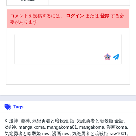
第28話
第27話
2年前
2年前
コメントを投稿するには、
ログイン
または
登録
する必
要があります
第26話
第25話
2年前
2年前
第24話
第23話
2年前
2年前
第22話
第21話
2年前
2年前
第20話
第19話
2年前
2年前
第18話
第17話
2年前
2年前
第16話
第15話
Tags
2年前
2年前
第14話
第13話
K-漫神
,
漫神
,
気絶勇者と暗殺姫 話
,
気絶勇者と暗殺姫 全話
,
2年前
2年前
k漫神
,
manga koma
,
mangakoma01
,
mangakoma
,
漫画koma
,
気絶勇者と暗殺姫 raw
,
漫画 raw
,
気絶勇者と暗殺姫 raw1001
,
第12話
第11話