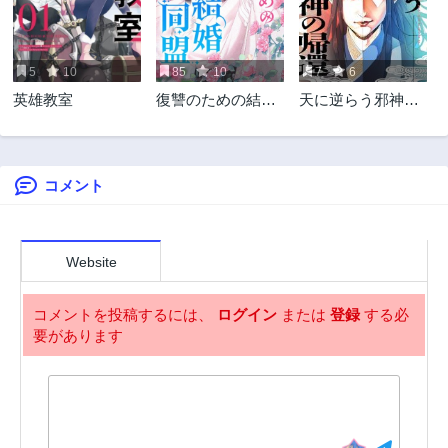
第28話
第27話
2年前
2年前
5
10
85
10
7
6
第26話
第25話
英雄教室
復讐のための結婚
天に逆らう邪神の
2年前
2年前
同盟
帰還
第25.1話
第25.2話
2年前
2年前
コメント
第24話
第23話
2年前
2年前
第22話
第21話
2年前
2年前
Website
第20話
第19話
2年前
2年前
コメントを投稿するには、
ログイン
または
登録
する必
要があります
第18話
第17話
2年前
2年前
第16話
第15話
2年前
2年前
第14話
第13話