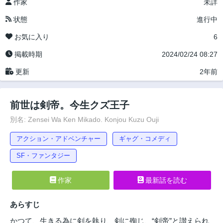
作家
未詳
状態
進行中
お気に入り
6
掲載時期
2024/02/24 08:27
更新
2年前
前世は剣帝。今生クズ王子
別名: Zensei Wa Ken Mikado. Konjou Kuzu Ouji
アクション・アドベンチャー
ギャグ・コメディ
SF・ファンタジー
作家
最新話を読む
あらすじ
かつて、生きる為に剣を執り、剣に殉じ、“剣帝”と讃えられ