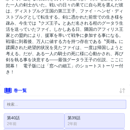
た一人の剣士がいた。戦いの日々の果てに自ら死を選んだ彼
は、ディストブルグ王国の第三王子、ファイ・ヘンゼ・ディ
ストブルグとして転生する。剣に憑かれた前世での生き様を
疎み、今生では〝クズ王子〟とあだ名される程のグータラ生
活を送っていたファイ。しかしある日、隣国のアフィリス王
家との盟約により、援軍を率いて戦争に参加する事になる。
戦場に到着後、万人に値する力を持つ存在である〝英雄〟に
蹂躙された絶望的状況を見たファイは、一度は帰国しようと
考える。だが、ある一人の騎士の死に様に心動かされ、再び
剣を執る事を決意する――最強グータラ王子の伝説、ここに
開幕！ 電子版には「窓への細工」のショートストーリー付
き！
巻一覧
第40話
第39話
2年前
2年前