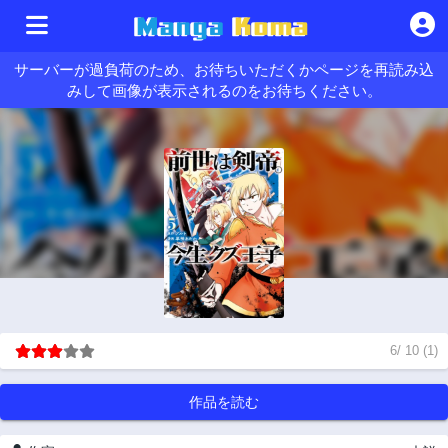
サーバーが過負荷のため、お待ちいただくかページを再読み込
みして画像が表示されるのをお待ちください。
6
/
10
(
1
)
作品を読む