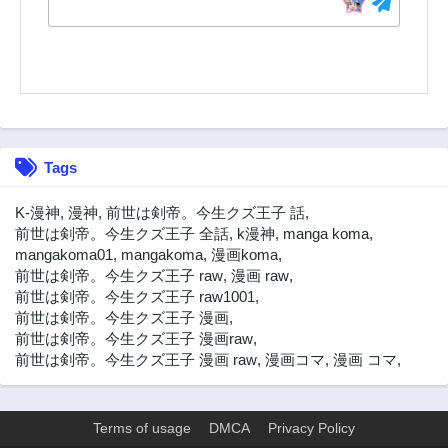
2年前
2年前
第12話
第12.1話
2年前
2年前
第12.2話
第11話
2年前
2年前
第10話
第9話
Tags
2年前
2年前
第8話
第7話
K-漫神
,
漫神
,
前世は剣帝。今生クズ王子 話
,
2年前
2年前
前世は剣帝。今生クズ王子 全話
,
k漫神
,
manga koma
,
mangakoma01
,
mangakoma
,
漫画koma
,
第6話
第5話
前世は剣帝。今生クズ王子 raw
,
漫画 raw
,
2年前
2年前
前世は剣帝。今生クズ王子 raw1001
,
第4話
第3話
前世は剣帝。今生クズ王子 漫画
,
2年前
2年前
前世は剣帝。今生クズ王子 漫画raw
,
前世は剣帝。今生クズ王子 漫画 raw
,
漫画コマ
,
漫画 コマ
,
第2話
第1話
2年前
2年前
Terms of usage
DMCA
Privacy Policy