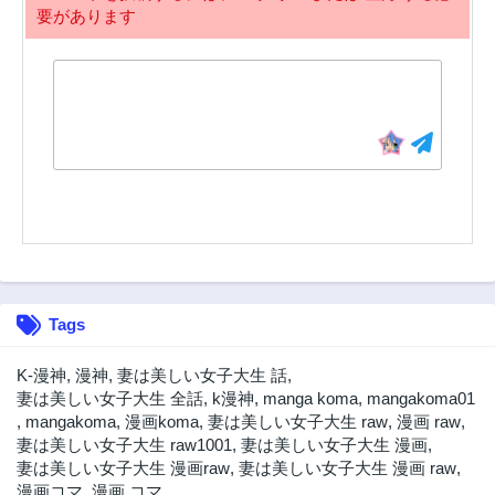
要があります
152話
151話
3年前
3年前
150話
149話
3年前
3年前
148話
147話
3年前
3年前
146話
145話
3年前
3年前
144話
143話
3年前
3年前
142話
141話
Tags
3年前
3年前
140話
139話
K-漫神
,
漫神
,
妻は美しい女子大生 話
,
3年前
3年前
妻は美しい女子大生 全話
,
k漫神
,
manga koma
,
mangakoma01
,
mangakoma
,
漫画koma
,
妻は美しい女子大生 raw
,
漫画 raw
,
138話
137話
妻は美しい女子大生 raw1001
,
妻は美しい女子大生 漫画
,
3年前
3年前
妻は美しい女子大生 漫画raw
,
妻は美しい女子大生 漫画 raw
,
136話
135話
漫画コマ
,
漫画 コマ
,