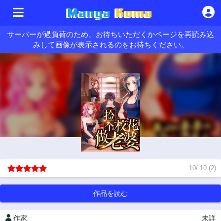
サーバーが過負荷のため、お待ちいただくかページを再読み込
みして画像が表示されるのをお待ちください。
10
/
10
(
2
)
作品を読む
作家
未詳