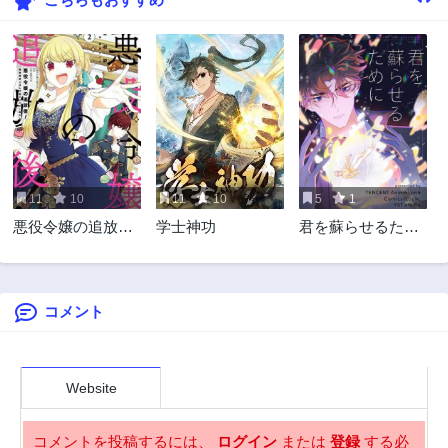
170話
169話
3年前
3年前
168話
167話
3年前
3年前
166話
165話
3年前
3年前
164話
163話
3年前
3年前
11
10
11
10
5
1
162話
161話
悪役令嬢の追放
学士神功
君を蘇らせるため
3年前
3年前
後！ 教会改革ごは
に
160話
159話
んで悠々シスター
3年前
3年前
暮らし
コメント
158話
157話
3年前
3年前
156話
155話
3年前
3年前
Website
154話
153話
3年前
3年前
コメントを投稿するには、
ログイン
または
登録
する必