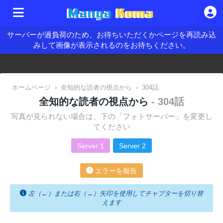
サーバーが過負荷のため、お待ちいただくかページを再読み込
みして画像が表示されるのをお待ちください。
ホームページ
›
全知的な読者の視点から
›
304話
全知的な読者の視点から
- 304話
写真が見られない場合は、下の「フォトサーバー」を変更し
てください
Server 1
Server 2
エラーを報告
左（←）または右（→）矢印を使用してチャプターを切り替
えます