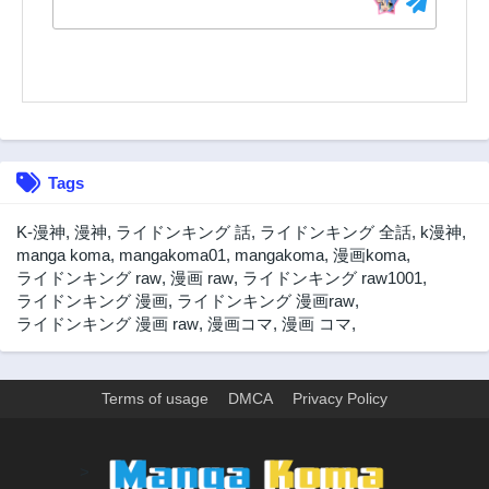
2年前
2年前
第27話
第26話
2年前
2年前
第26.5話
第25話
2年前
2年前
第24話
第23話
Tags
2年前
2年前
第22話
第21話
K-漫神
,
漫神
,
ライドンキング 話
,
ライドンキング 全話
,
k漫神
,
2年前
2年前
manga koma
,
mangakoma01
,
mangakoma
,
漫画koma
,
ライドンキング raw
,
漫画 raw
,
ライドンキング raw1001
,
第20話
第20.5話
ライドンキング 漫画
,
ライドンキング 漫画raw
,
2年前
2年前
ライドンキング 漫画 raw
,
漫画コマ
,
漫画 コマ
,
第19話
第18話
2年前
2年前
第17話
第16話
Terms of usage
DMCA
Privacy Policy
2年前
2年前
第15話
第14話
>
2年前
2年前