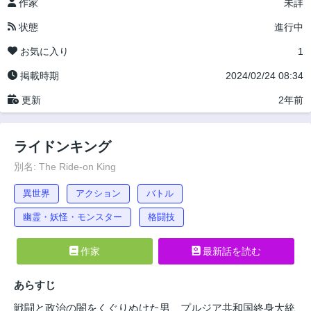
作家
未詳
状態
進行中
お気に入り
1
掲載時期
2024/02/24 08:34
更新
2年前
ライドンキング
別名: The Ride-on King
異世界
アクション
バトル
幽霊・妖怪・モンスター
格闘技
作家
最新話を読む
あらすじ
戦闘と政治の闇をくぐりぬけた男、プルジア共和国終身大統