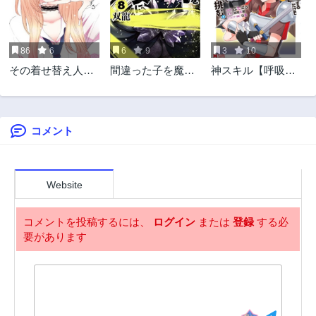
第45話
第44話
2年前
2年前
86
6
6
9
3
10
第43話
第42話
その着せ替え人形
間違った子を魔法
神スキル【呼吸】
2年前
2年前
は恋をする
少女にしてしまっ
するだけでレベル
第41話
第40話
た
アップする僕は、
2年前
2年前
神々のダンジョン
へ挑む。
コメント
第39話
第38話
2年前
2年前
第37話
第36話
2年前
2年前
Website
第35話
第34話
2年前
2年前
コメントを投稿するには、
ログイン
または
登録
する必
要があります
第33話
第32話
2年前
2年前
第31話
第30話
2年前
2年前
第29話
第28話