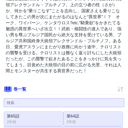
領アレクサンドル・プルチノフ。上の立つ者の性（さが）
か、何かを“乗りこなす”ことを志向し、国家さえも乗りこな
してきたこの男が次にまたがるのはなんと“異世界”！？ オ
ーク、ワイバーン、ケンタウロス?etc.“騎乗欲”をかきたてる
魅惑の異世界へいざ出立！！武術・格闘技の達人であり、強
い男を尊ぶプルジア国民から絶大な支持を受けている男、プ
ルジア共和国終身大統領アレクサンドル・プルチノフ。ある
日、愛虎アスランにまたがり政務に向かう途中、テロリスト
の襲撃を受ける。テロリストは難なく返り討ちにした大統領
だったが、この襲撃で起きたあることをきっかけに気を失っ
てしまう。目覚めた大統領の目の前に広がる光景、それは人
間とモンスターが共生する異世界だった！
巻一覧
第65話
第64話
2年前
2年前