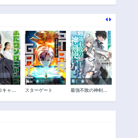
10話
9話
3年前
3年前
5話
4話
3年前
3年前
1話
3年前
6
10
6
8
ロキャン
スターゲート
最強不敗の神剣使
い