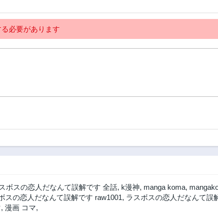
る必要があります
スボスの恋人だなんて誤解です 全話
,
k漫神
,
manga koma
,
mangak
ボスの恋人だなんて誤解です raw1001
,
ラスボスの恋人だなんて誤解
マ
,
漫画 コマ
,