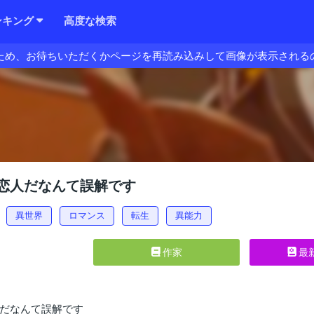
ンキング
高度な検索
ため、お待ちいただくかページを再読み込みして画像が表示される
恋人だなんて誤解です
異世界
ロマンス
転生
異能力
作家
最
だなんて誤解です