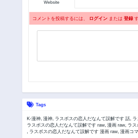
Website
コメントを投稿するには、
ログイン
または
登録
す
Tags
K-漫神
,
漫神
,
ラスボスの恋人だなんて誤解です 話
,
ラ
ラスボスの恋人だなんて誤解です raw
,
漫画 raw
,
ラス
,
ラスボスの恋人だなんて誤解です 漫画 raw
,
漫画コ