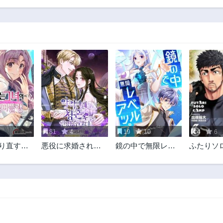
12話
11話
3年前
3年前
7話
6話
3年前
3年前
2話
3年前
81
4
19
10
4
6
やり直すシ
悪役に求婚されま
鏡の中で無限レベ
ふたりソ
ラン
した
ルアップ
プ