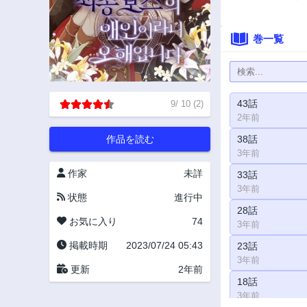
巻一覧
43話
9
/
10
(
2
)
2年前
作品を読む
38話
3年前
作家
未詳
33話
3年前
状態
進行中
28話
お気に入り
74
3年前
掲載時期
2023/07/24 05:43
23話
3年前
更新
2年前
18話
3年前