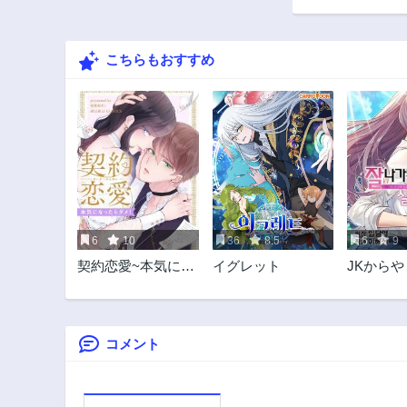
13話
3年前
こちらもおすすめ
8話
3年前
3話
3年前
6
10
36
8.5
6
9
契約恋愛~本気にな
イグレット
JKから
ったらダメ！~
ルバープ
コメント