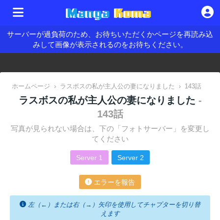
サーバーが過負荷のため、お待ちいただくかページを再読み込
みして画像が表示されるのをお待ちください。
ホームページ
›
ラスボスの私が主人公の妻になりました
›
143話
ラスボスの私が主人公の妻になりました
-
143話
写真が見られない場合は、下の「フォトサーバー」を変更し
てください
Server 1
Server 2
エラーを報告
左（←）または右（→）矢印を使用してチャプターを切り替
えます