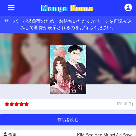
サーバーが過負荷のため、お待ちいただくかページを再読み込
みして画像が表示されるのをお待ちください。
10
/
10
(
1
)
作品を読む
作家
KIM SeolHee
Munzi
Jin Soye