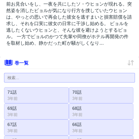
前お見合いをし、一夜を共にしたソ・ウヒョンが現れる。突
然姿を消したビョルが気になり行方を捜していたウヒョン
は、やっとの思いで再会した彼女を逃すまいと損害賠償を請
求し、それを口実に彼女の日常に干渉し始める。 ビョルを
逃したくないウヒョンと、そんな彼を避けようとするビョ
ル。 一方でビョルのかつて先輩や同僚がホテル再開発の件
を取材し始め、静かだった町が騒がしくなり…
巻一覧
71話
70話
3年前
3年前
69話
68話
3年前
3年前
67話
66話
3年前
3年前