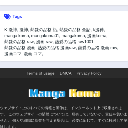
3年前
3年前
29話
28話
Tags
3年前
3年前
27話
26話
K-漫神
,
漫神
,
熱愛の品格 話
,
熱愛の品格 全話
,
k漫神
,
3年前
3年前
manga koma
,
mangakoma01
,
mangakoma
,
漫画koma
,
熱愛の品格 raw
,
漫画 raw
,
熱愛の品格 raw1001
,
25話
24話
熱愛の品格 漫画
,
熱愛の品格 漫画raw
,
熱愛の品格 漫画 raw
,
3年前
3年前
漫画コマ
,
漫画 コマ
,
23話
22話
3年前
3年前
21話
20話
Terms of usage
DMCA
Privacy Policy
3年前
3年前
19話
18話
>
3年前
3年前
17話
16話
ウェブサイト上のすべての情報と画像は、インターネット上で収集されま
3年前
3年前
す。 このウェブサイトの情報については、所有していないか、責任を負いま
15話
14話
せん。 個人や組織に影響を与える場合は、必要に応じて、すぐに検討して削
3年前
3年前
除します。