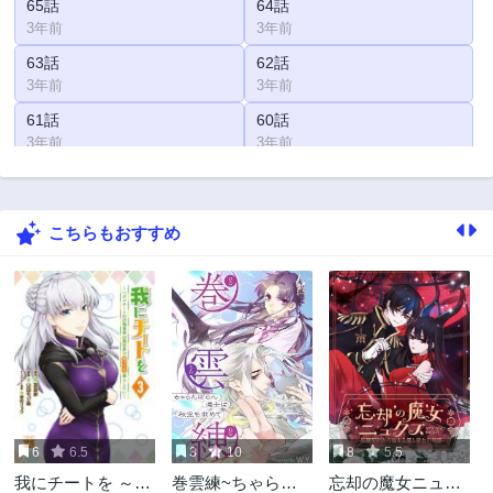
65話
64話
3年前
3年前
63話
62話
3年前
3年前
61話
60話
3年前
3年前
59話
58話
3年前
3年前
こちらもおすすめ
57話
56話
3年前
3年前
55話
54話
3年前
3年前
53話
52話
3年前
3年前
51話
50話
3年前
3年前
6
6.5
3
10
8
5.5
49話
48話
我にチートを ～ハ
巻雲練~ちゃらん
忘却の魔女ニュク
3年前
3年前