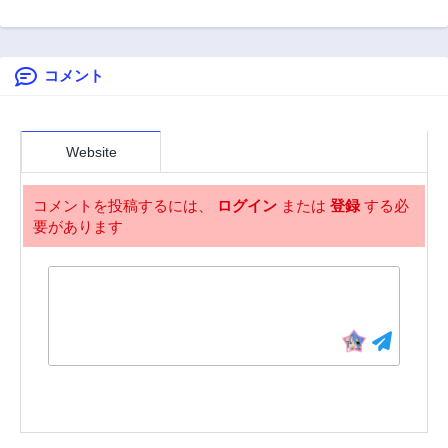
ズレチートの召喚
ぽらん道士は秘宝
ス~奴隷契約から
47話
46話
勇者は異世界でゆ
を求めて~
始まる僕と彼女の
3年前
3年前
っくり暮らしたい
物語~
～. 请务必让我开挂
コメント
45話
44話
3年前
3年前
43話
42話
3年前
3年前
Website
41話
40話
3年前
3年前
コメントを投稿するには、
ログイン
または
登録
する必
要があります
39話
38話
3年前
3年前
37話
36話
3年前
3年前
35話
34話
3年前
3年前
33話
32話
3年前
3年前
31話
30話