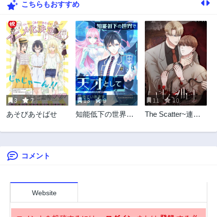
こちらもおすすめ
40話
39話
3年前
3年前
38話
37話
3年前
3年前
36話
35話
3年前
3年前
34話
33話
3年前
3年前
3
7
13
9
11
10
32話
31話
あそびあそばせ
知能低下の世界で
The Scatter~連続
3年前
3年前
天才として生きて
殺人鬼~
30話
29話
いきます
3年前
3年前
コメント
28話
27話
3年前
3年前
26話
25話
3年前
3年前
Website
24話
23話
3年前
3年前