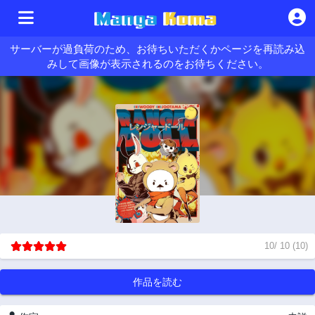
サーバーが過負荷のため、お待ちいただくかページを再読み込
みして画像が表示されるのをお待ちください。
10
/
10
(
10
)
作品を読む