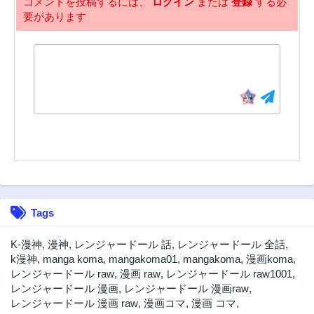
コメントを投稿するには、
ログイン
または
登録
する必
要があります
22話
21話
3年前
3年前
20話
19話
3年前
3年前
18話
17話
3年前
3年前
16話
15話
3年前
3年前
14話
13話
3年前
3年前
12話
11話
Tags
3年前
3年前
10話
9話
K-漫神
,
漫神
,
レンジャードール 話
,
レンジャードール 全話
,
3年前
3年前
k漫神
,
manga koma
,
mangakoma01
,
mangakoma
,
漫画koma
,
レンジャードール raw
,
漫画 raw
,
レンジャードール raw1001
,
8話
7話
レンジャードール 漫画
,
レンジャードール 漫画raw
,
3年前
3年前
レンジャードール 漫画 raw
,
漫画コマ
,
漫画 コマ
,
6話
5話