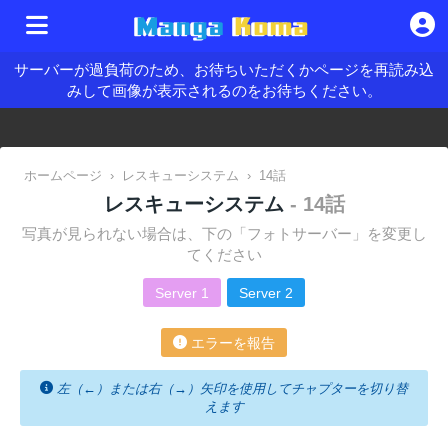
サーバーが過負荷のため、お待ちいただくかページを再読み込
みして画像が表示されるのをお待ちください。
ホームページ
›
レスキューシステム
›
14話
レスキューシステム
- 14話
写真が見られない場合は、下の「フォトサーバー」を変更し
てください
Server 1
Server 2
エラーを報告
左（←）または右（→）矢印を使用してチャプターを切り替
えます