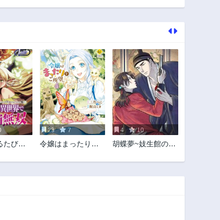
15話
14話
3年前
3年前
10話
9話
3年前
3年前
5話
4話
3年前
3年前
1話
3年前
0
23
7
4
10
るたびに
令嬢はまったりを
胡蝶夢~妓生館の一
手に入れ
ご所望。
夜~
00の異世
目無双