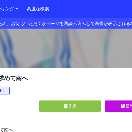
ンキング
高度な検索
ため、お待ちいただくかページを再読み込みして画像が表示される
求めて南へ
-BL-
作家
最
て南へ