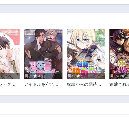
17話
16話
3年前
3年前
12話
11話
3年前
3年前
7話
6話
3年前
3年前
2話
3年前
6
4.3
4
5
15
1
ン・タイ
アイドルを守れ！~
奴隷からの期待と
追放され
俺の恋人はボディ
評価のせいで搾取
スキルを
ーガード~
できないのだが
た俺が、1
界で2周