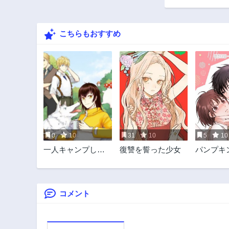
18話
3年前
こちらもおすすめ
13話
3年前
8話
3年前
3話
3年前
0
10
31
10
5
10
一人キャンプした
復讐を誓った少女
パンプキ
ら異世界に転移し
ム
た話
コメント