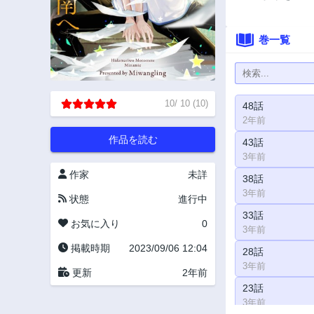
巻一覧
10
/
10
(
10
)
48話
2年前
作品を読む
43話
3年前
作家
未詳
38話
3年前
状態
進行中
33話
お気に入り
0
3年前
掲載時期
2023/09/06 12:04
28話
3年前
更新
2年前
23話
3年前