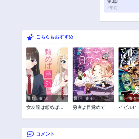
第3話
2年前
こちらもおすすめ
12
10
14
10
0
5
女友達は頼めば意
勇者よ目覚めて
イビルヒ
外とヤらせてくれ
る
コメント