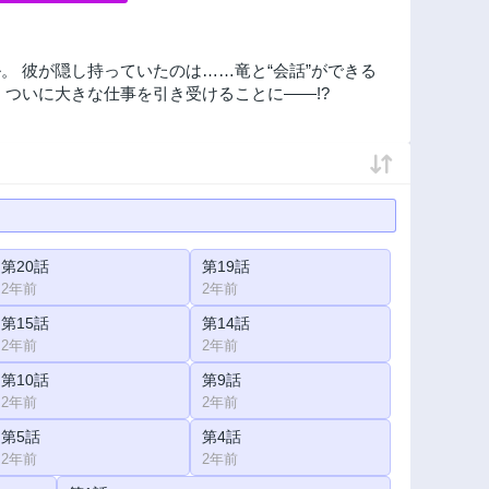
 彼が隠し持っていたのは……竜と“会話”ができる
ついに大きな仕事を引き受けることに――!?
第20話
第19話
2年前
2年前
第15話
第14話
2年前
2年前
第10話
第9話
2年前
2年前
第5話
第4話
2年前
2年前