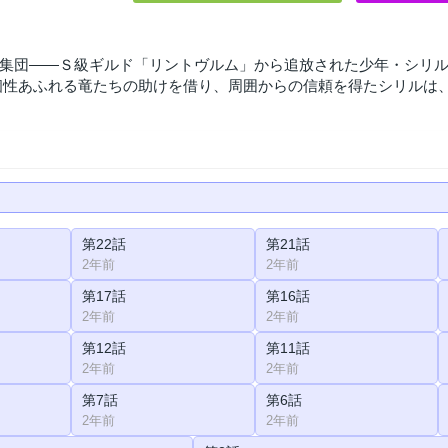
集団――Ｓ級ギルド「リントヴルム」から追放された少年・シリル。
個性あふれる竜たちの助けを借り、周囲からの信頼を得たシリルは、
第22話
第21話
2年前
2年前
第17話
第16話
2年前
2年前
第12話
第11話
2年前
2年前
第7話
第6話
2年前
2年前