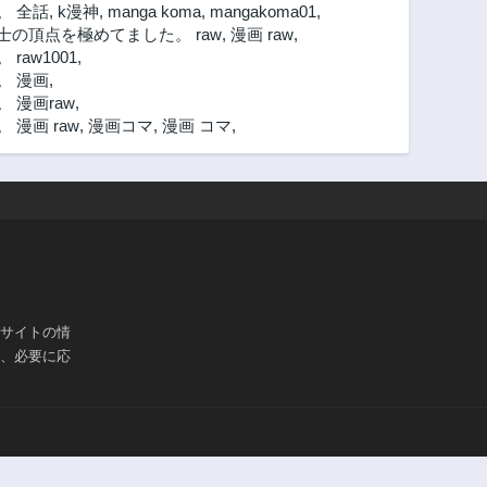
。 全話
,
k漫神
,
manga koma
,
mangakoma01
,
の頂点を極めてました。 raw
,
漫画 raw
,
aw1001
,
。 漫画
,
漫画raw
,
漫画 raw
,
漫画コマ
,
漫画 コマ
,
ブサイトの情
は、必要に応