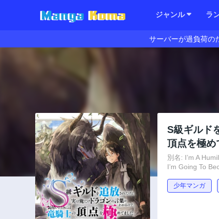
ジャンル
ラ
サーバーが過負荷の
S級ギルド
頂点を極め
別名: I’m A Humili
I’m Going To Be
少年マンガ