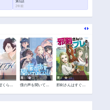
第1話
2年前
1
9
4
10
~ぼくらの
僕の声を聞いてほ
邪剣さんはすぐブ
しい!!
レる