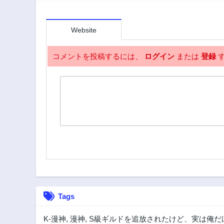
Website
コメントを投稿するには、
ログイン
または
登録
す
Tags
K-漫神
,
漫神
,
S級ギルドを追放されたけど、実は俺だ