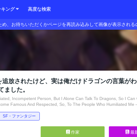
ンキング
高度な検索
ため、お待ちいただくかページを再読み込みして画像が表示される
を追放されたけど、実は俺だけドラゴンの言葉が
てました。
ated, Incompetent Person, But I Alone Can Talk To Dragons, So I Can 
come Famous And Respected, So, To The People Who Humiliated Me – 
SF・ファンタジー
作家
最