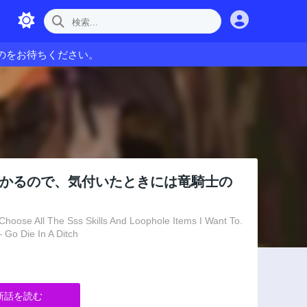
のをお待ちください。
わかるので、気付いたときには竜騎士の
Choose All The Sss Skills And Loophole Items I Want To.
Go Die In A Ditch
新話を読む