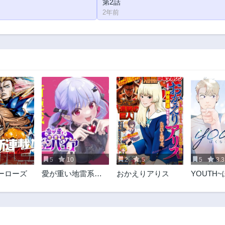
第2話
2年前
5
10
2
5
5
3.3
ーローズ
愛が重い地雷系ヴ
おかえりアりス
YOUTH
ァンパイア
青春~