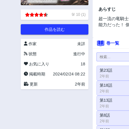
あらすじ
9
/
10
(
1
)
超一流の竜騎士
能力だった！ 
作品を読む
巻一覧
作家
未詳
状態
進行中
お気に入り
18
第23話
掲載時期
2024/02/24 08:22
2年前
更新
2年前
第18話
2年前
第13話
2年前
第8話
2年前