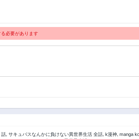
る必要があります
 話
,
サキュバスなんかに負けない異世界生活 全話
,
k漫神
,
manga k