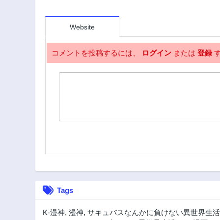
Website
コメントを投稿するには、
ログイン
または
登録
す
Tags
K-漫神
,
漫神
,
サキュバスなんかに負けない異世界生活