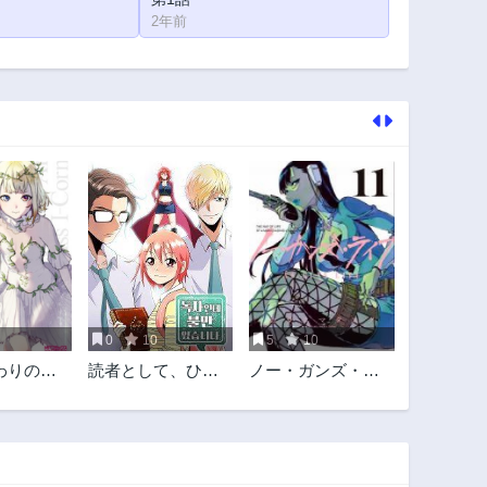
2年前
0
10
5
10
わりの世
読者として、ひと
ノー・ガンズ・ラ
こと言わせていた
イフ
だきます！