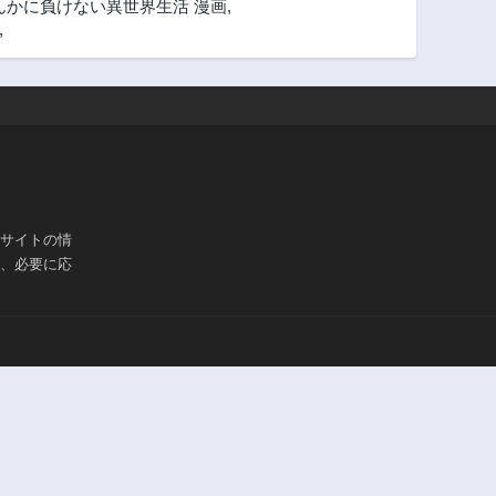
んかに負けない異世界生活 漫画
,
,
ブサイトの情
は、必要に応