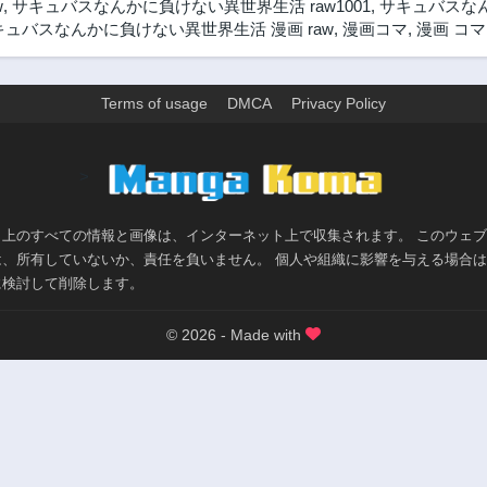
w
,
サキュバスなんかに負けない異世界生活 raw1001
,
サキュバスな
キュバスなんかに負けない異世界生活 漫画 raw
,
漫画コマ
,
漫画 コマ
Terms of usage
DMCA
Privacy Policy
>
ト上のすべての情報と画像は、インターネット上で収集されます。 このウェ
は、所有していないか、責任を負いません。 個人や組織に影響を与える場合
に検討して削除します。
© 2026 - Made with