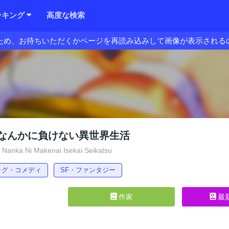
ンキング
高度な検索
ため、お待ちいただくかページを再読み込みして画像が表示される
なんかに負けない異世界生活
anka Ni Makenai Isekai Seikatsu
ャグ・コメディ
SF・ファンタジー
作家
最