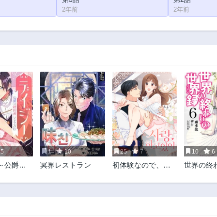
2年前
2年前
.5
1
10
25
7
10
6
～公爵の
冥界レストラン
初体験なので、俺
世界の終
なる方法
の責任取ってくだ
界録
さい