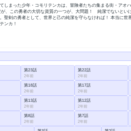
てしまった少年・コモリテンカは、冒険者たちの集まる街・アオ
だが、この勇者の大切な資質の一つが、大問題！ 純潔でないといけ
。聖剣の勇者として、世界と己の純潔を守らなければ！ 本当に世
テンカ！
第23話
第22話
2年前
2年前
第18話
第17話
2年前
2年前
第13話
第12話
2年前
2年前
第8話
第7話
2年前
2年前
第3話
第2話