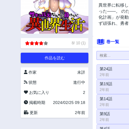
異世界に転移し
った――。 の
化計画」が発動
ず頑張れ、勇者
巻一覧
8
/
10
(
1
)
作品を読む
第24話
作家
未詳
2年前
状態
進行中
第19話
2年前
お気に入り
2
第14話
掲載時期
2024/02/25 09:18
2年前
更新
2年前
第9話
2年前
第4話