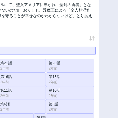
ハルにて、聖女アメリアに導かれ「聖剣の勇者」とな
ないのだ!! おりしも、淫魔王による「全人類淫乱
界を守ることが幸せなのかわからないけど、とりあえ
第21話
第20話
2年前
2年前
第16話
第15話
2年前
2年前
第11話
第10話
2年前
2年前
第6話
第5話
2年前
2年前
第1話