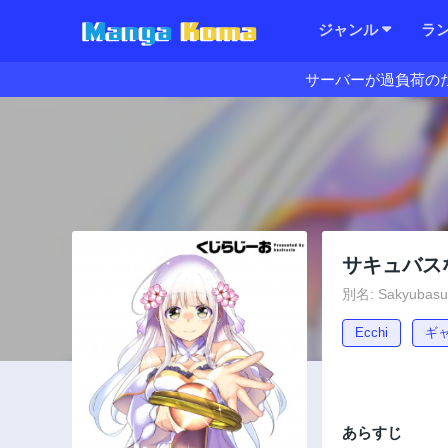
ジャンル
ラ
サーバーが過負荷の
サキュバス
別名: Sakyubasu N
Ecchi
ギ
あらすじ