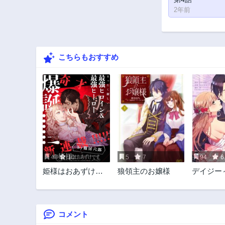
2年前
こちらもおすすめ
4
10
5
7
94
6
姫様はおあずけで
狼領主のお嬢様
デイジー
す
婚約者に
～
コメント