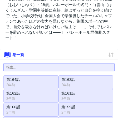
（おおいしねり）・15歳。バレーボールの名門・白雲山（は
くうんざん）学園中等部に在籍。練はずっと自分を抑え続け
ていた。小学校時代に全国大会で準優勝したチームのキャプ
テンであったほどの実力を隠しながら。集団スポーツの中
で、自分を殺さなければいけない理由は――。それでもバレ
ーを辞められない想いとは――!! バレーボール群像劇スタ
ート！
巻一覧
第164話
第163話
2年前
2年前
第162話
第161話
2年前
2年前
第160話
第159話
2年前
2年前