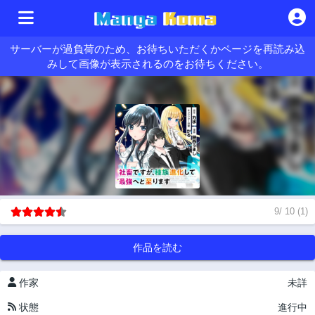
サーバーが過負荷のため、お待ちいただくかページを再読み込
みして画像が表示されるのをお待ちください。
9
/
10
(
1
)
作品を読む
作家
未詳
状態
進行中