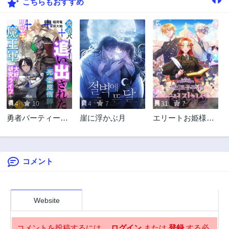
こちらもおすすめ
第6話
第5話
2年前
2年前
第4話
第3話
2年前
2年前
第2話
第1話
2年前
2年前
4
10
4
7
31
7
勇者パーティーを
崖に浮かぶ月
エリートお姫様の
追い出された死霊
首席卒業バイブル
魔術師はリッチに
なって魔王軍で大
好きな研究ライフ
コメント
を送る
Website
コメントを投稿するには、
ログイン
または
登録
する必