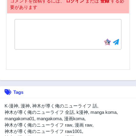
コメントを投稿するには、
ログイン
または
登録
する必
要があります
22話
21話
3年前
3年前
20話
19話
3年前
3年前
18話
17話
3年前
3年前
16話
15話
3年前
3年前
14話
13話
3年前
3年前
12話
11話
Tags
3年前
3年前
10話
9話
K-漫神
,
漫神
,
神木が導く俺のニューライフ 話
,
3年前
3年前
神木が導く俺のニューライフ 全話
,
k漫神
,
manga koma
,
mangakoma01
,
mangakoma
,
漫画koma
,
8話
7話
神木が導く俺のニューライフ raw
,
漫画 raw
,
3年前
3年前
神木が導く俺のニューライフ raw1001
,
6話
5話