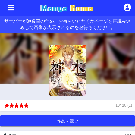
サーバーが過負荷のため、お待ちいただくかページを再読み込
みして画像が表示されるのをお待ちください。
10
/
10
(
1
)
作品を読む