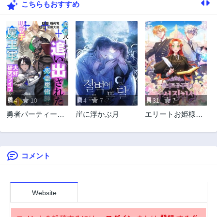
こちらもおすすめ
40話
39話
3年前
3年前
38話
37話
3年前
3年前
36話
35話
3年前
3年前
34話
33話
3年前
3年前
4
10
4
7
31
7
32話
31話
勇者パーティーを
崖に浮かぶ月
エリートお姫様の
3年前
3年前
追い出された死霊
首席卒業バイブル
30話
29話
魔術師はリッチに
3年前
3年前
なって魔王軍で大
好きな研究ライフ
コメント
28話
27話
を送る
3年前
3年前
26話
25話
3年前
3年前
Website
24話
23話
3年前
3年前