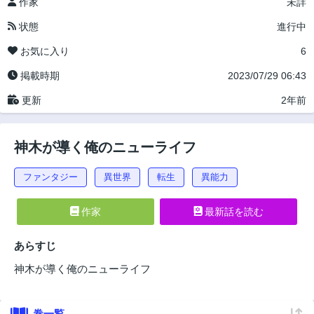
作家
未詳
状態
進行中
お気に入り
6
掲載時期
2023/07/29 06:43
更新
2年前
神木が導く俺のニューライフ
ファンタジー
異世界
転生
異能力
作家
最新話を読む
あらすじ
神木が導く俺のニューライフ
巻一覧