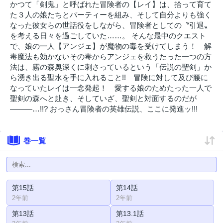
かつて「剣鬼」と呼ばれた冒険者の【レイ】は、拾って育て
た３人の娘たちとパーティーを組み、そして自分よりも強く
なった彼女らの世話役をしながら、冒険者としての〝引退〟
を考える日々を過ごしていた……。 そんな最中のクエスト
で、娘の一人【アンジェ】が魔物の毒を受けてしまう！ 解
毒魔法も効かないその毒からアンジェを救うたった一つの方
法は、霧の森奥深くに刺さっているという「伝説の聖剣」か
ら湧き出る聖水を手に入れること!! 冒険に対して及び腰に
なっていたレイは一念発起！ 愛する娘のためたった一人で
聖剣の森へと赴き、そしていざ、聖剣と対面するのだが
―――…!!? おっさん冒険者の英雄伝説、ここに発進ッ!!!
巻一覧
第15話
第14話
2年前
2年前
第13話
第13.1話