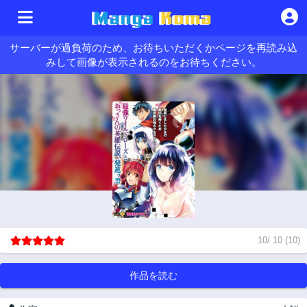
サーバーが過負荷のため、お待ちいただくかページを再読み込
みして画像が表示されるのをお待ちください。
10
/
10
(
10
)
作品を読む