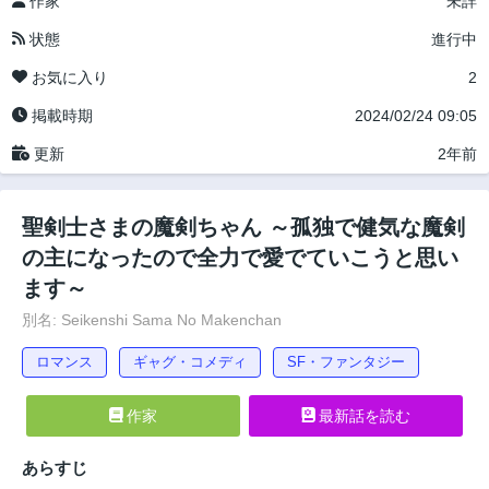
作家
未詳
状態
進行中
お気に入り
2
掲載時期
2024/02/24 09:05
更新
2年前
聖剣士さまの魔剣ちゃん ～孤独で健気な魔剣
の主になったので全力で愛でていこうと思い
ます～
別名: Seikenshi Sama No Makenchan
ロマンス
ギャグ・コメディ
SF・ファンタジー
作家
最新話を読む
あらすじ