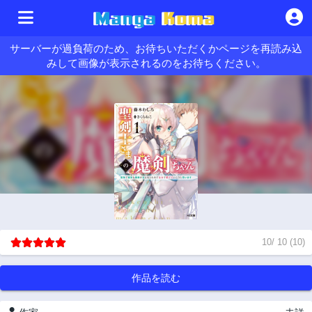
サーバーが過負荷のため、お待ちいただくかページを再読み込
みして画像が表示されるのをお待ちください。
10
/
10
(
10
)
作品を読む