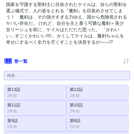
国家を守護する聖剣士に任命されたケイルは、自らの聖剣を
選ぶ儀式で、人の姿をとれる『魔剣』を目覚めさせてしま
う！ 魔剣は、その強大すぎる力ゆえ、国から危険視される
ヤバい存在だ。 けれど、自分を主と慕う可憐な魔剣＝美少
女リーシュを前に、ケイルはただただ思った。 「かわい
い…すごくかわいい!!!!」 かくしてケイルは、魔剣ちゃんを
幸せにするべく全力を尽くすことを決意するが――!?
巻一覧
第13話
第12話
2年前
2年前
第11話
第10話
2年前
2年前
第9話
第8話
2年前
2年前