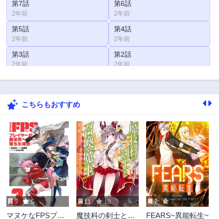
第7話
第6話
2年前
2年前
第5話
第4話
2年前
2年前
第3話
第2話
2年前
2年前
第1話
2年前
こちらもおすすめ
5
5
11
10
7
7
マヌケなFPSプレ
魔技科の剣士と召
FEARS~異能転生~