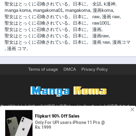
聖女はとっくに召喚されている。日本に。 全話
,
k漫神
,
manga koma
,
mangakoma01
,
mangakoma
,
漫画koma
,
聖女はとっくに召喚されている。日本に。 raw
,
漫画 raw
,
聖女はとっくに召喚されている。日本に。 raw1001
,
聖女はとっくに召喚されている。日本に。 漫画
,
聖女はとっくに召喚されている。日本に。 漫画raw
,
聖女はとっくに召喚されている。日本に。 漫画 raw
,
漫画コマ
,
漫画 コマ
,
Terms of usage
DMCA
Privacy Policy
>
ウェブサイト上のすべての情報と画像は、インターネット上で収集されま
す。 このウェブサイトの情報については、所有していないか、責任を負いま
せん。 個人や組織に影響を与える場合は、必要に応じて、すぐに検討して削
除します。