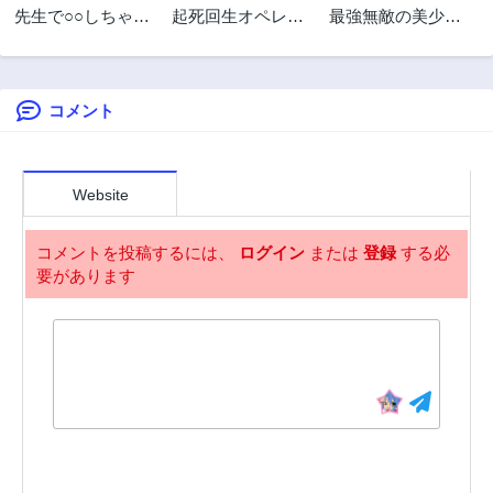
先生で○○しちゃい
起死回生オペレー
最強無敵の美少女
2年前
2年前
けません！
ション~新米外科
賢者たちが、オレ
第22.3話
第21.1話
医の覚醒ライブル
の師匠になりたが
2年前
2年前
ーム
る～武術の才能が
なくて追放された
コメント
第21.2話
第21.3話
少年、魔法の才能
2年前
2年前
はすごかった～
第20.1話
第20.2話
2年前
2年前
Website
第20.3話
第19.1話
2年前
2年前
コメントを投稿するには、
ログイン
または
登録
する必
要があります
第19.2話
第19.3話
2年前
2年前
第18.1話
第18.2話
2年前
2年前
第18.3話
第17.1話
2年前
2年前
第17.2話
第17.3話
2年前
2年前