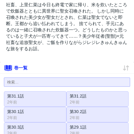
社畜、上里仁菜は今日も終電で家に帰り、米を炊いたところ
で炊飯器とともに異世界に聖女召喚された。 しかし同時に
召喚された美少女が聖女だとされ、仁菜は聖女でないと即
断。王都から追い払われてしまう。 捨てられて、手元にあ
るのは一緒に召喚された炊飯器一つ。どうしたものかと思っ
ていると子犬が一匹寄ってきて……？美少年従者(聖獣)×元
社畜な追放聖女が、ご飯を作りながらジレジレきゅんきゅん
な旅をするお話。
巻一覧
第31.1話
第31.2話
2年前
2年前
第30.1話
第30.2話
2年前
2年前
第30.3話
第29.1話
2年前
2年前