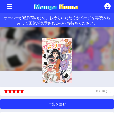
サーバーが過負荷のため、お待ちいただくかページを再読み込
みして画像が表示されるのをお待ちください。
10
/
10
(
10
)
作品を読む