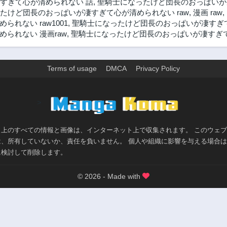
すぎて心が清められない 話
,
聖騎士になったけど団長のおっぱいが
たけど団長のおっぱいが凄すぎて心が清められない raw
,
漫画 raw
,
れない raw1001
,
聖騎士になったけど団長のおっぱいが凄すぎ
られない 漫画raw
,
聖騎士になったけど団長のおっぱいが凄すぎて心
Terms of usage
DMCA
Privacy Policy
>
ト上のすべての情報と画像は、インターネット上で収集されます。 このウェ
は、所有していないか、責任を負いません。 個人や組織に影響を与える場合
に検討して削除します。
© 2026 - Made with