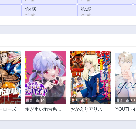
第4話
第3話
2年前
2年前
5
10
2
5
5
3.3
ーローズ
愛が重い地雷系ヴ
おかえりアりス
YOUTH
ァンパイア
青春~