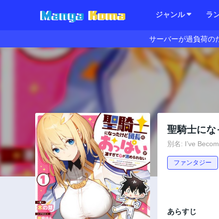
ジャンル
ラ
サーバーが過負荷の
聖騎士にな
別名: I’ve Become
ファンタジー
あらすじ