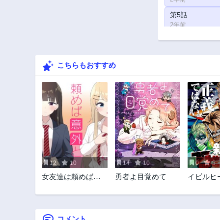
第5話
2年前
こちらもおすすめ
12
10
14
10
0
5
女友達は頼めば意
勇者よ目覚めて
イビルヒ
外とヤらせてくれ
る
コメント