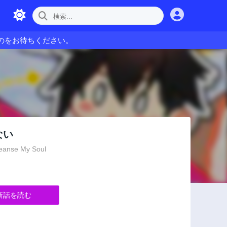
のをお待ちください。
ない
leanse My Soul
新話を読む