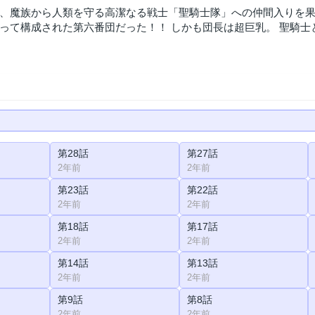
、魔族から人類を守る高潔なる戦士「聖騎士隊」への仲間入りを果
って構成された第六番団だった！！ しかも団長は超巨乳。 聖騎
第28話
第27話
2年前
2年前
第23話
第22話
2年前
2年前
第18話
第17話
2年前
2年前
第14話
第13話
2年前
2年前
第9話
第8話
2年前
2年前