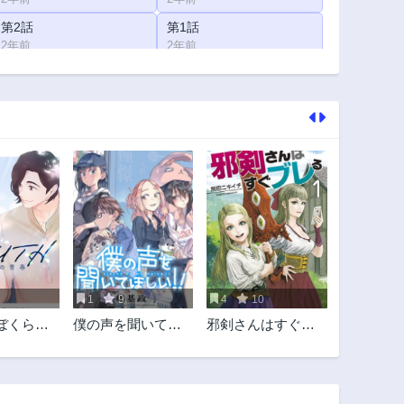
第2話
第1話
2年前
2年前
1
9
4
10
~ぼくらの
僕の声を聞いてほ
邪剣さんはすぐブ
しい!!
レる