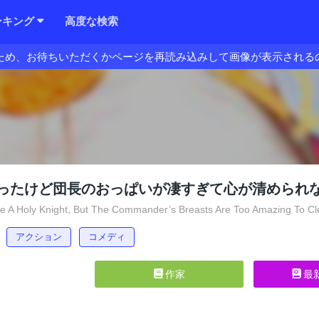
ンキング
高度な検索
ため、お待ちいただくかページを再読み込みして画像が表示される
ったけど団長のおっぱいが凄すぎて心が清められ
 A Holy Knight, But The Commander’s Breasts Are Too Amazing To C
アクション
コメディ
作家
最