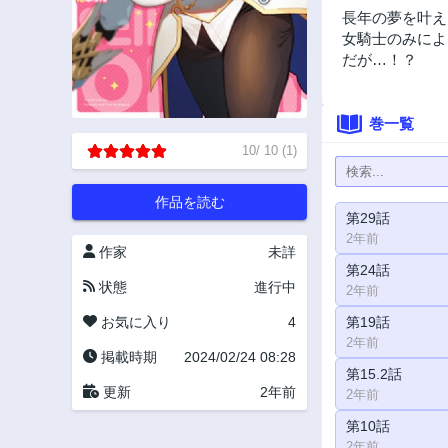
長年の夢を叶え
女騎士のみによ
だが…！？
巻一覧
10
/
10
(
1
)
作品を読む
第29話
2年前
作家
未詳
第24話
状態
進行中
2年前
お気に入り
4
第19話
2年前
掲載時期
2024/02/24 08:28
第15.2話
更新
2年前
2年前
第10話
2年前