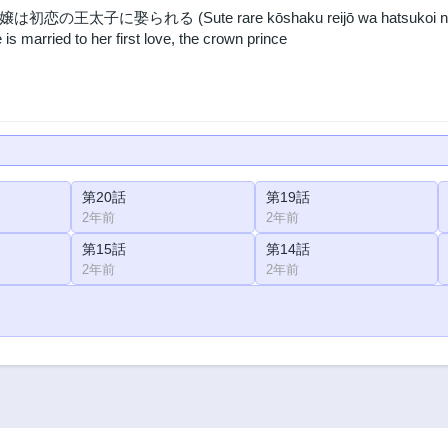
太子に娶られる (Sute rare kōshaku reijō wa hatsukoi no ō taish
s married to her first love, the crown prince
第20話
第19話
2年前
2年前
第15話
第14話
2年前
2年前