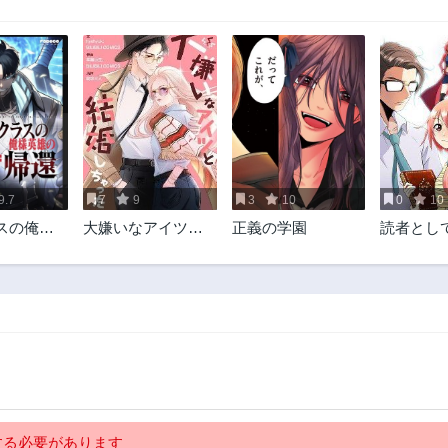
9.7
7
9
3
10
0
10
スの俺様
大嫌いなアイツと
正義の学園
読者とし
還
結婚しちゃった
こと言わ
だきます
る必要があります