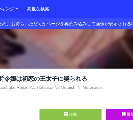
ンキング
高度な検索
ため、お待ちいただくかページを再読み込みして画像が表示される
爵令嬢は初恋の王太子に娶られる
ushaku Reijou Wa Hatsukoi No Outaishi Ni Metorareru
作家
最