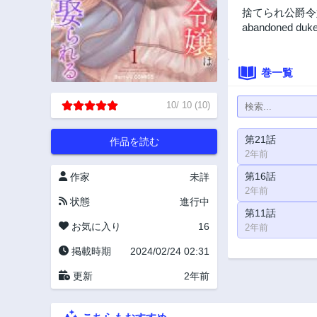
捨てられ公爵令嬢は初恋の王
abandoned duke i
巻一覧
10
/
10
(
10
)
第21話
作品を読む
2年前
第16話
作家
未詳
2年前
状態
進行中
第11話
お気に入り
16
2年前
掲載時期
2024/02/24 02:31
更新
2年前