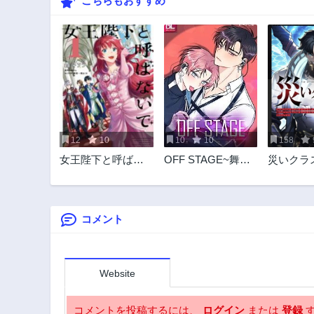
こちらもおすすめ
12
10
10
10
158
女王陛下と呼ばな
OFF STAGE~舞台
災いクラ
いで
裏の秘めゴト♡~
英雄の帰
コメント
Website
コメントを投稿するには、
ログイン
または
登録
す