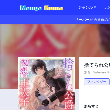
ジャンル
ラ
サーバーが過負荷の
捨てられ公
別名: Suterare Ko
ファンタジー
あらすじ