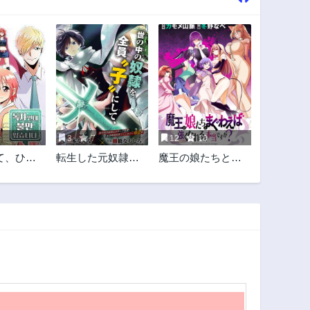
3
7
12
10
て、ひと
転生した元奴隷、
魔王の娘たちとま
せていた
最強の貴族になっ
ぐわえば強くなれ
！
て年上の娘と世界
るって本当です
最強を目指します
か？