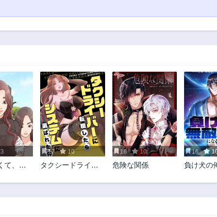
.3
17
10
16
10
16
1
くて、君
タクシードライバ
危険な関係
負け犬の
ん
ーに転職したらシ
神仙にな
ステムに選ばれた
件