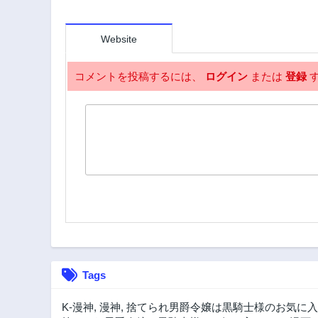
Website
コメントを投稿するには、
ログイン
または
登録
す
Tags
K-漫神
,
漫神
,
捨てられ男爵令嬢は黒騎士様のお気に入