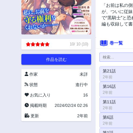
「お前は私の側
が、ついに従妹
で“黒騎士”と
編も収録して書籍
巻一覧
10
/
10
(
10
)
作品を読む
第21話
作家
未詳
2年前
状態
進行中
第16話
2年前
お気に入り
16
第11話
掲載時期
2024/02/24 02:26
2年前
更新
2年前
第6話
2年前
第1話