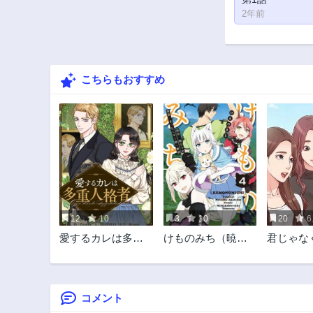
2年前
こちらもおすすめ
12
10
3
10
20
6
愛するカレは多重
けものみち（暁な
君じゃな
人格者
つめ）
のお姉さ
コメント