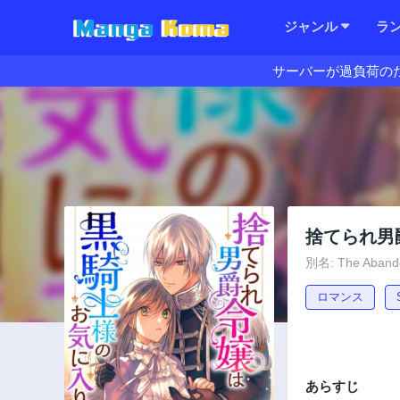
ジャンル
ラ
サーバーが過負荷の
捨てられ男
別名: The Abandon
ロマンス
あらすじ