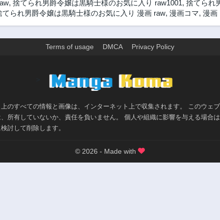
aw
,
捨てられ男爵令嬢は黒騎士様のお気に入り raw1001
,
捨てられ
捨てられ男爵令嬢は黒騎士様のお気に入り 漫画 raw
,
漫画コマ
,
漫画
Terms of usage
DMCA
Privacy Policy
>
ト上のすべての情報と画像は、インターネット上で収集されます。 このウェ
は、所有していないか、責任を負いません。 個人や組織に影響を与える場合
に検討して削除します。
© 2026 - Made with