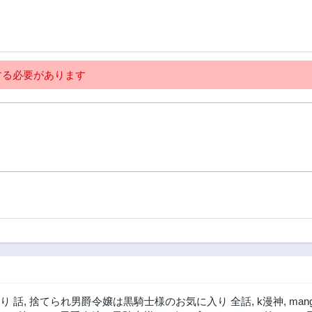
る必要があります
り 話
,
捨てられ男爵令嬢は黒騎士様のお気に入り 全話
,
k漫神
,
man