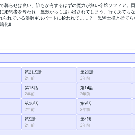
で暮らせば良い」誰もが有するはずの魔力が無い令嬢ソフィア。
に婚約者を奪われ、屋敷からも追い出されてしまう。行くあても
恐れられている侯爵ギルバートに拾われて……？ 黒騎士様と捨て
化!!
第21.5話
第20話
2年前
2年前
第15話
第14話
2年前
2年前
第10話
第9話
2年前
2年前
第5話
第4話
2年前
2年前