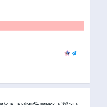
ga koma
,
mangakoma01
,
mangakoma
,
漫画koma
,