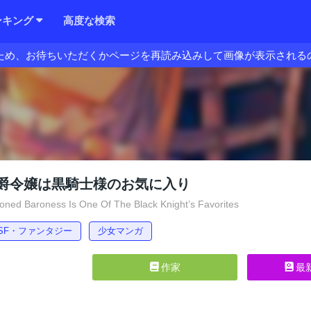
ンキング
高度な検索
ため、お待ちいただくかページを再読み込みして画像が表示される
爵令嬢は黒騎士様のお気に入り
ed Baroness Is One Of The Black Knight’s Favorites
SF・ファンタジー
少女マンガ
作家
最