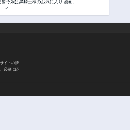
男爵令嬢は黒騎士様のお気に入り 漫画
,
 コマ
,
ブサイトの情
は、必要に応