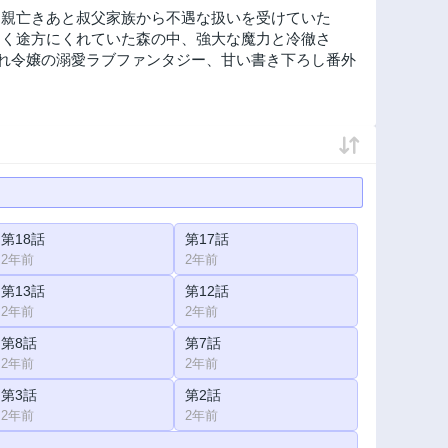
両親亡きあと叔父家族から不遇な扱いを受けていた
なく途方にくれていた森の中、強大な魔力と冷徹さ
られ令嬢の溺愛ラブファンタジー、甘い書き下ろし番外
第18話
第17話
2年前
2年前
第13話
第12話
2年前
2年前
第8話
第7話
2年前
2年前
第3話
第2話
2年前
2年前