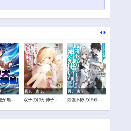
0
10
10
6
8
俺が無敵
双子の姉が神子と
最強不敗の神剣使
るまで
して引き取られ
い
て、私は捨てられ
たけど多分私が神
子である。