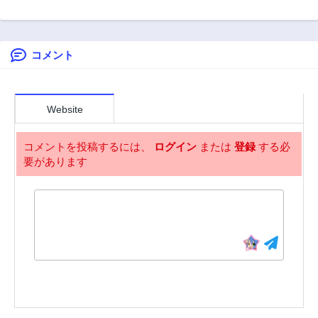
ーズ
た生産スキルは最
モリー
第43.3話
第42.1話
強だったようで
2年前
2年前
す。 ~創造&器用の
Wチートで無双す
コメント
第42.2話
第41.1話
る~
2年前
2年前
第41.2話
第41.3話
2年前
2年前
Website
第40.1話
第40.2話
2年前
2年前
コメントを投稿するには、
ログイン
または
登録
する必
要があります
第40.3話
第39話
2年前
2年前
第39.1話
第39.2話
2年前
2年前
第39.3話
第38話
2年前
2年前
第38.1話
第38.2話
2年前
2年前
第38.3話
第37話