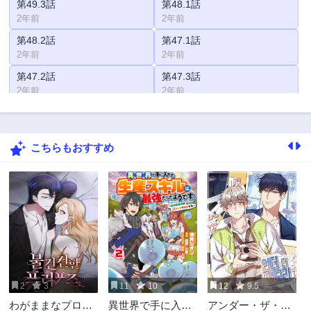
第49.3話
第48.1話
2年前
2年前
第48.2話
第47.1話
2年前
2年前
第47.2話
第47.3話
2年前
2年前
第46.1話
第46.2話
2年前
2年前
こちらもおすすめ
第46.3話
第45話
2年前
2年前
第45.1話
第45.2話
2年前
2年前
第45.3話
第44.1話
2年前
2年前
第44.2話
第44.3話
2年前
2年前
2
3
11
10
12
9.5
第43.1話
第43.2話
わがままなプロポ
異世界で手に入れ
アンダー・ザ・メ
2年前
2年前