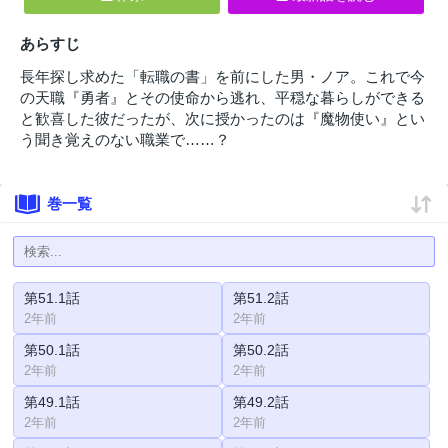
あらすじ
長年探し求めた「転職の書」を前にした男・ノア。これで今
の天職『勇者』とその使命から逃れ、平穏な暮らしができる
と歓喜した彼だったが、次に授かったのは『魔物使い』とい
う聞き覚えのない職業で……？
巻一覧
第51.1話
第51.2話
2年前
2年前
第50.1話
第50.2話
2年前
2年前
第49.1話
第49.2話
2年前
2年前