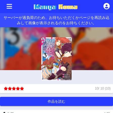
サーバーが過負荷のため、お待ちいただくかページを再読み込
みして画像が表示されるのをお待ちください。
10
/
10
(
10
)
作品を読む