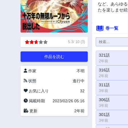
など、あらゆる
たを楽しませ続
巻一覧
5.3
/
10
(
3
)
321話
作品を読む
2年前
316話
作家
不明
2年前
状態
進行中
311話
お気に入り
32
3年前
306話
掲載時期
2023/02/26 05:16
3年前
更新
2年前
301話
3年前