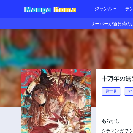
ジャンル
ラ
サーバーが過負荷の
十万年の無
異世界
ア
あらすじ
クラマンガでウ