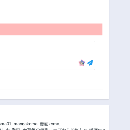
248話
247話
3年前
3年前
243話
242話
3年前
3年前
238話
237話
3年前
3年前
233話
232話
3年前
3年前
228話
227話
3年前
3年前
223話
222話
3年前
3年前
218話
217話
3年前
3年前
213話
212話
3年前
3年前
oma01
,
mangakoma
,
漫画koma
,
208話
207話
した 漫画
,
十万年の無限ループから脱出した 漫画raw