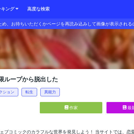
ンキング
高度な検索
ため、お待ちいただくかページを再読み込みして画像が表示される
限ループから脱出した
クション
転生
異能力
作家
最
ェブコミックのカラフルな世界を発見しよう！ 当サイトでは、恋