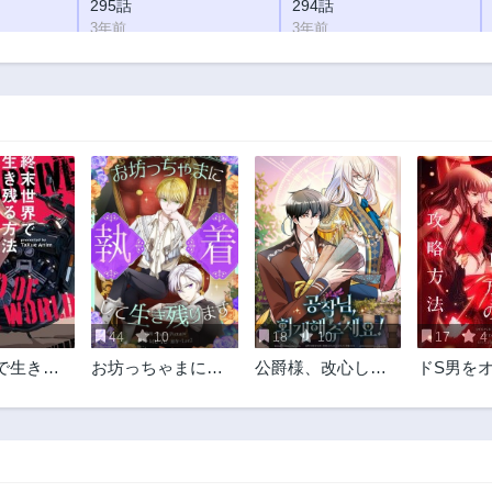
295話
294話
3年前
3年前
290話
289話
3年前
3年前
285話
284話
3年前
3年前
280話
279話
3年前
3年前
275話
274話
3年前
3年前
270話
269話
3年前
3年前
44
10
18
10
17
4
265話
264話
で生き残
お坊っちゃまに執
公爵様、改心して
ドS男を
3年前
3年前
着して生き残りま
ください！
の攻略方
260話
259話
す
3年前
3年前
255話
254話
3年前
3年前