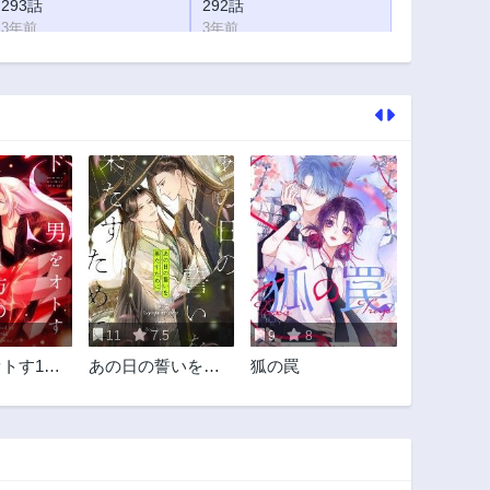
293話
292話
3年前
3年前
288話
287話
3年前
3年前
283話
282話
3年前
3年前
278話
277話
3年前
3年前
273話
272話
3年前
3年前
268話
267話
3年前
3年前
11
7.5
9
8
263話
262話
オトす1万
あの日の誓いを果
狐の罠
3年前
3年前
法
たすために
258話
257話
3年前
3年前
253話
252話
3年前
3年前