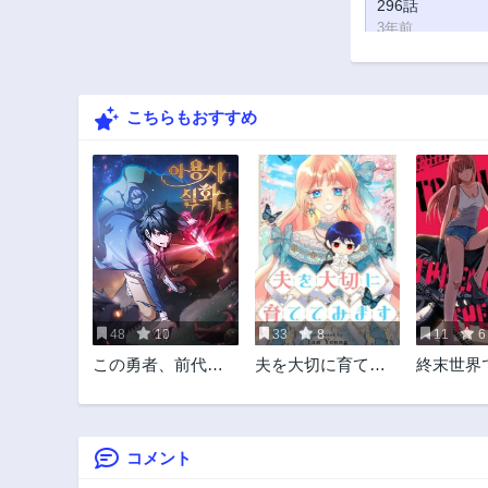
296話
3年前
291話
3年前
こちらもおすすめ
286話
3年前
281話
3年前
276話
3年前
271話
3年前
48
10
33
8
11
6
266話
この勇者、前代未
夫を大切に育てて
終末世界
3年前
聞⁉
みます
る方法
261話
3年前
コメント
256話
3年前