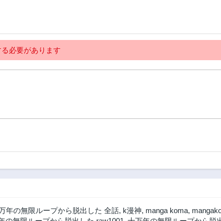
250話
249話
3年前
3年前
245話
244話
3年前
3年前
る必要があります
240話
239話
3年前
3年前
235話
234話
3年前
3年前
230話
229話
3年前
3年前
225話
224話
3年前
3年前
220話
219話
3年前
3年前
215話
214話
3年前
3年前
万年の無限ループから脱出した 全話
,
k漫神
,
manga koma
,
mangak
210話
209話
年の無限ループから脱出した raw1001
,
十万年の無限ループから脱出