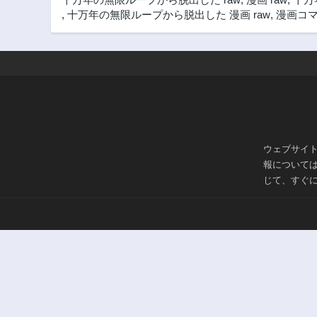
3年前
,
十万年の無限ループから脱出した 漫画 raw
,
漫画コ
206話
3年前
201話
3年前
196話
3年前
191話
ウェブサイ
3年前
報について
186話
じて、すぐ
3年前
181話
3年前
176話
3年前
171話
3年前