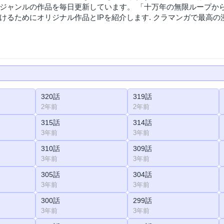
ジャンルの作品を毎日更新しています。 「十万年の無限ループか
けるためにオリジナル作品とIPを紹介します. クラマンガで最高の
320話
319話
2年前
2年前
315話
314話
3年前
3年前
310話
309話
3年前
3年前
305話
304話
3年前
3年前
300話
299話
3年前
3年前