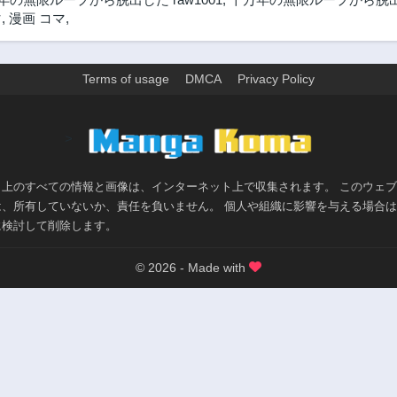
3年前
3年前
マ
,
漫画 コマ
,
205話
204話
3年前
3年前
Terms of usage
DMCA
Privacy Policy
200話
199話
3年前
3年前
195話
194話
>
3年前
3年前
190話
189話
ト上のすべての情報と画像は、インターネット上で収集されます。 このウェ
3年前
3年前
は、所有していないか、責任を負いません。 個人や組織に影響を与える場合
185話
184話
に検討して削除します。
3年前
3年前
© 2026 - Made with
180話
179話
3年前
3年前
175話
174話
3年前
3年前
170話
169話
3年前
3年前