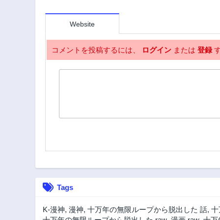
251話
3年前
Website
246話
3年前
コメントを投稿するには、
ログイン
または
登録
す
241話
3年前
236話
3年前
231話
3年前
226話
3年前
221話
3年前
Tags
216話
3年前
K-漫神
,
漫神
,
十万年の無限ループから脱出した 話
,
十
211話
十万年の無限ループから脱出した raw
,
漫画 raw
,
十万