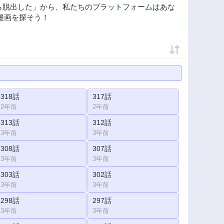
ら脱出した」から、私たちのプラットフォームはあな
漫画を探そう！
318話
317話
2年前
2年前
313話
312話
3年前
3年前
308話
307話
3年前
3年前
303話
302話
3年前
3年前
298話
297話
3年前
3年前