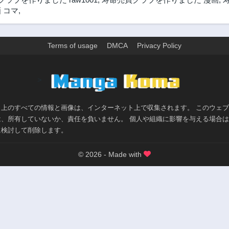
3年前
3年前
 コマ
,
102話
101話
3年前
3年前
Terms of usage
DMCA
Privacy Policy
97話
96話
3年前
3年前
92話
91話
>
3年前
3年前
87話
86話
ト上のすべての情報と画像は、インターネット上で収集されます。 このウェ
3年前
3年前
は、所有していないか、責任を負いません。 個人や組織に影響を与える場合
82話
81話
に検討して削除します。
3年前
3年前
© 2026 - Made with
77話
76話
3年前
3年前
72話
71話
3年前
3年前
67話
66話
3年前
3年前