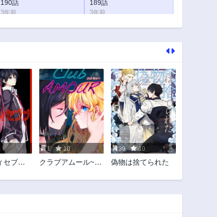
190話
189話
3年前
3年前
185話
184話
3年前
3年前
180話
179話
3年前
3年前
175話
174話
3年前
3年前
170話
169話
3年前
3年前
165話
164話
3年前
3年前
1
10
39
10
160話
159話
セブン 7
クラブアムール~真
偽物は捨てられた
3年前
3年前
使い
の愛を求めて~
155話
154話
3年前
3年前
150話
149話
3年前
3年前