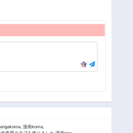
145話
144話
3年前
3年前
140話
139話
3年前
3年前
135話
134話
3年前
3年前
130話
129話
3年前
3年前
125話
124話
3年前
3年前
120話
119話
3年前
3年前
115話
114話
3年前
3年前
110話
109話
3年前
3年前
angakoma
,
漫画koma
,
105話
104話
寿命売買クラブを作りました 漫画raw
,