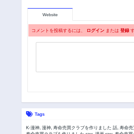
148話
3年前
Website
143話
3年前
コメントを投稿するには、
ログイン
または
登録
す
138話
3年前
133話
3年前
128話
3年前
123話
3年前
118話
3年前
Tags
113話
3年前
K-漫神
,
漫神
,
寿命売買クラブを作りました 話
,
寿命売
108話
寿命売買クラブを作りました raw
,
漫画 raw
,
寿命売買ク