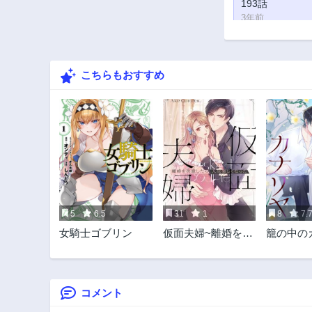
193話
3年前
188話
3年前
こちらもおすすめ
183話
3年前
178話
3年前
173話
3年前
168話
3年前
5
6.5
31
1
8
7.
163話
女騎士ゴブリン
仮面夫婦~離婚を決
籠の中の
3年前
意したら人生楽し
過去の自
158話
くなった~
されて~
3年前
コメント
153話
3年前