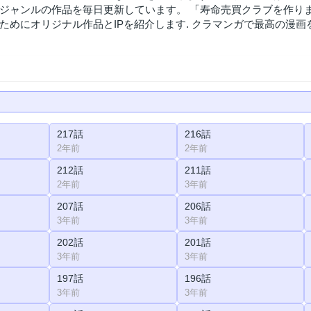
ジャンルの作品を毎日更新しています。 「寿命売買クラブを作り
ためにオリジナル作品とIPを紹介します. クラマンガで最高の漫画
217話
216話
2年前
2年前
212話
211話
2年前
3年前
207話
206話
3年前
3年前
202話
201話
3年前
3年前
197話
196話
3年前
3年前