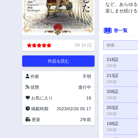
など、あらゆる
楽しませ続ける
巻一覧
10
/
10
(
2
)
218話
作品を読む
2年前
213話
作家
不明
2年前
状態
進行中
208話
お気に入り
18
3年前
203話
掲載時期
2023/02/26 05:17
3年前
更新
2年前
198話
3年前