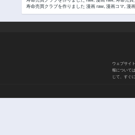
3年前
寿命売買クラブを作りました 漫画 raw
,
漫画コマ
,
漫画
103話
3年前
98話
3年前
93話
3年前
88話
ウェブサイ
3年前
報について
83話
じて、すぐ
3年前
78話
3年前
73話
3年前
68話
3年前