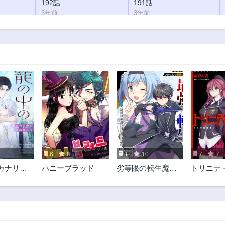
192話
191話
3年前
3年前
187話
186話
3年前
3年前
182話
181話
3年前
3年前
177話
176話
3年前
3年前
172話
171話
3年前
3年前
167話
166話
3年前
3年前
7
6
8
1
10
7
7
162話
161話
カナリヤ~
ハニーブラッド
劣等眼の転生魔術
トリニティ
3年前
3年前
分に束縛
師 ～虐げられた最
人の魔書
157話
156話
強の孤児が異世界
3年前
3年前
で無双する～
152話
151話
3年前
3年前