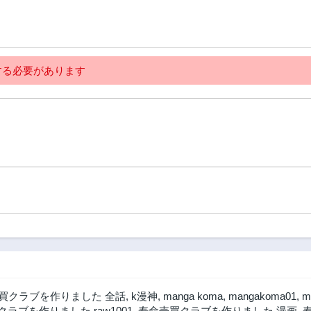
147話
146話
3年前
3年前
142話
141話
3年前
3年前
る必要があります
137話
136話
3年前
3年前
132話
131話
3年前
3年前
127話
126話
3年前
3年前
122話
121話
3年前
3年前
117話
116話
3年前
3年前
112話
111話
3年前
3年前
買クラブを作りました 全話
,
k漫神
,
manga koma
,
mangakoma01
,
m
107話
106話
ラブを作りました raw1001
,
寿命売買クラブを作りました 漫画
,