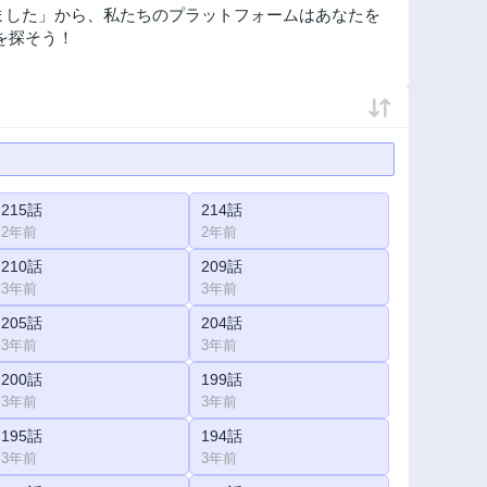
ました」から、私たちのプラットフォームはあなたを
を探そう！
215話
214話
2年前
2年前
210話
209話
3年前
3年前
205話
204話
3年前
3年前
200話
199話
3年前
3年前
195話
194話
3年前
3年前