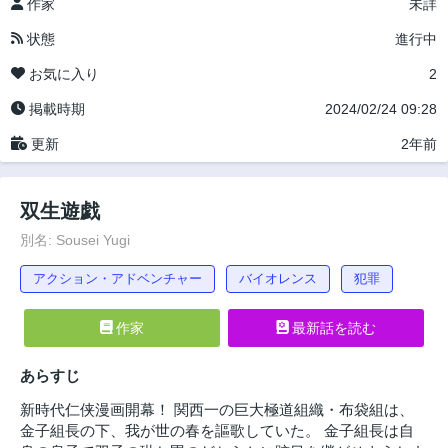
作家
未詳
状態
進行中
お気に入り
2
掲載時期
2024/02/24 09:28
更新
2年前
双生遊戯
別名: Sousei Yugi
アクション・アドベンチャー
バイオレンス
犯罪
作家
最新話を読む
あらすじ
新時代仁侠漫画開幕！ 関西一の巨大極道組織・布袋組は、
金子組長の下、我が世の春を謳歌していた。 金子組長は自