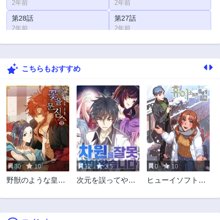
2年前
2年前
第28話
第27話
2年前
2年前
第26話
第25話
2年前
2年前
こちらもおすすめ
第24話
第23話
2年前
2年前
第22話
第21話
2年前
2年前
第20話
第19話
2年前
2年前
第18話
第17話
2年前
2年前
30
10
12
3.5
0
10
第16話
第15話
野獣のような皇太
次元を誤ってやっ
ヒューイソフトク
2年前
2年前
子に愛されすぎて
て来ました
レンジング
第14話
第13話
る
2年前
2年前