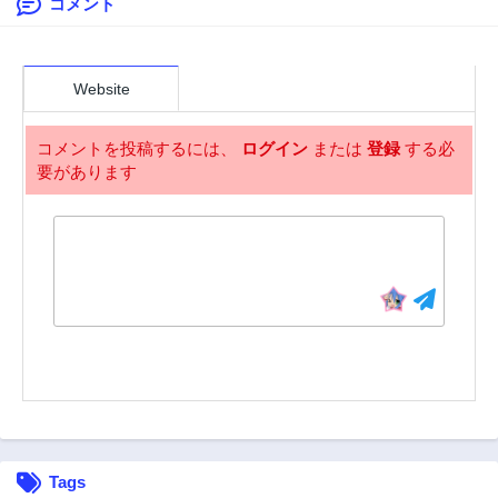
コメント
第12話
第11話
2年前
2年前
第10話
第9話
2年前
2年前
Website
第8話
第7話
2年前
2年前
コメントを投稿するには、
ログイン
または
登録
する必
要があります
第6話
第5話
2年前
2年前
第4話
第3話
2年前
2年前
第1話
2年前
Tags