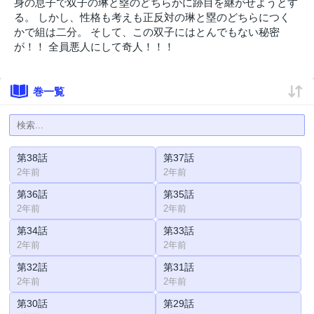
身の息子で双子の琳と塁のどちらかに跡目を継がせようとす
る。 しかし、性格も考えも正反対の琳と塁のどちらにつく
かで組は二分。 そして、この双子にはとんでもない秘密
が！！ 全員悪人にして奇人！！！
巻一覧
第38話
第37話
2年前
2年前
第36話
第35話
2年前
2年前
第34話
第33話
2年前
2年前
第32話
第31話
2年前
2年前
第30話
第29話