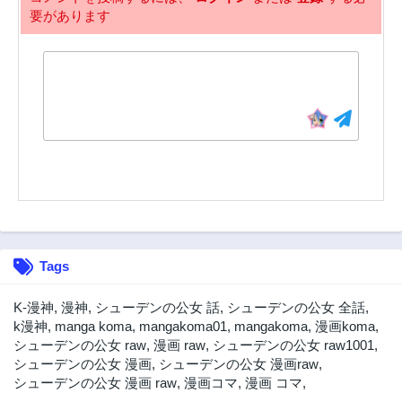
要があります
33話
32話
3年前
3年前
31話
30話
3年前
3年前
29話
28話
3年前
3年前
27話
26話
3年前
3年前
25話
24話
3年前
3年前
23話
22話
Tags
3年前
3年前
21話
20話
K-漫神
,
漫神
,
シューデンの公女 話
,
シューデンの公女 全話
,
3年前
3年前
k漫神
,
manga koma
,
mangakoma01
,
mangakoma
,
漫画koma
,
シューデンの公女 raw
,
漫画 raw
,
シューデンの公女 raw1001
,
19話
18話
シューデンの公女 漫画
,
シューデンの公女 漫画raw
,
3年前
3年前
シューデンの公女 漫画 raw
,
漫画コマ
,
漫画 コマ
,
17話
16話