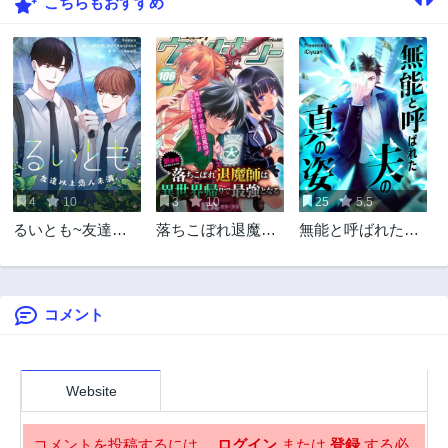
こちらもおすすめ
51話
50話
3年前
3年前
49話
48話
3年前
3年前
47話
46話
3年前
3年前
45話
44話
3年前
3年前
4
10
3
10
25
5.5
43話
42話
るいとも~友達以
落ちこぼれ退魔師
無能と呼ばれた夫
3年前
3年前
上恋人未満~
は異世界帰りで最
の真の姿
41話
40話
強となる
3年前
3年前
コメント
39話
38話
3年前
3年前
37話
36話
3年前
3年前
Website
35話
34話
3年前
3年前
コメントを投稿するには、
ログイン
または
登録
する必