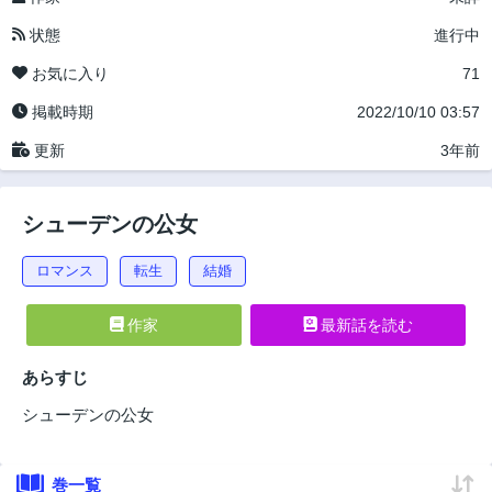
状態
進行中
お気に入り
71
掲載時期
2022/10/10 03:57
更新
3年前
シューデンの公女
ロマンス
転生
結婚
作家
最新話を読む
あらすじ
シューデンの公女
巻一覧