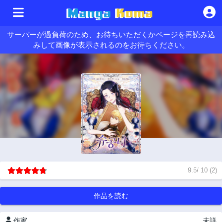
サーバーが過負荷のため、お待ちいただくかページを再読み込
みして画像が表示されるのをお待ちください。
9.5
/
10
(
2
)
作品を読む
作家
未詳