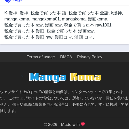
2年前
2年前
第54話
第53話
K-漫神
,
漫神
,
税金で買った本 話
,
税金で買った本 全話
,
k漫神
,
2年前
2年前
manga koma
,
mangakoma01
,
mangakoma
,
漫画koma
,
税金で買った本 raw
,
漫画 raw
,
税金で買った本 raw1001
,
第52話
第51話
税金で買った本 漫画
,
税金で買った本 漫画raw
,
2年前
2年前
税金で買った本 漫画 raw
,
漫画コマ
,
漫画 コマ
,
第50話
第49話
2年前
2年前
第48話
第47話
Terms of usage
DMCA
Privacy Policy
2年前
2年前
第46話
第45話
>
2年前
2年前
第44話
第43話
ウェブサイト上のすべての情報と画像は、インターネット上で収集されま
2年前
2年前
す。 このウェブサイトの情報については、所有していないか、責任を負いま
第42話
第41話
せん。 個人や組織に影響を与える場合は、必要に応じて、すぐに検討して削
2年前
2年前
除します。
第40話
第39話
2年前
2年前
© 2026 - Made with