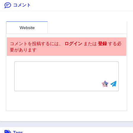
コメント
第72話
第71話
2年前
2年前
第70話
第69話
2年前
2年前
Website
第68話
第67話
2年前
2年前
コメントを投稿するには、
ログイン
または
登録
する必
要があります
第66話
第65話
2年前
2年前
第64話
第63話
2年前
2年前
第62話
第61話
2年前
2年前
第60話
第59話
2年前
2年前
第58話
第57話
2年前
2年前
第56話
第55話
Tags