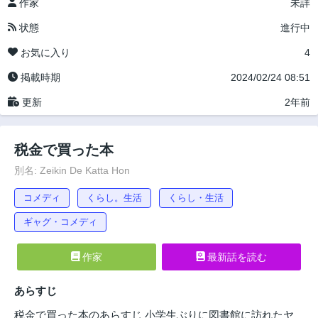
作家
未詳
状態
進行中
お気に入り
4
掲載時期
2024/02/24 08:51
更新
2年前
税金で買った本
別名: Zeikin De Katta Hon
コメディ
くらし。生活
くらし・生活
ギャグ・コメディ
作家
最新話を読む
あらすじ
税金で買った本のあらすじ 小学生ぶりに図書館に訪れたヤ