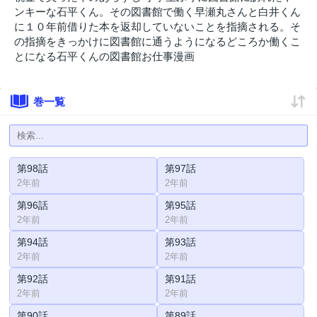
ンキーな石平くん。その図書館で働く早瀬丸さんと白井くん
に１０年前借りた本を返却していないことを指摘される。そ
の指摘をきっかけに図書館に通うようになるどころか働くこ
とになる石平くんの図書館お仕事漫画
巻一覧
第98話
第97話
2年前
2年前
第96話
第95話
2年前
2年前
第94話
第93話
2年前
2年前
第92話
第91話
2年前
2年前
第90話
第89話