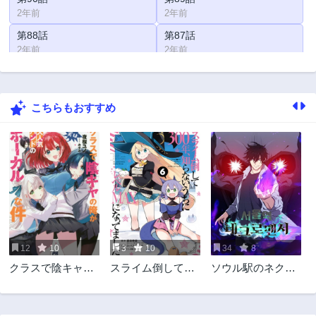
2年前
2年前
第88話
第87話
2年前
2年前
第86話
第85話
2年前
2年前
こちらもおすすめ
第84話
第83話
2年前
2年前
第82話
第81話
2年前
2年前
第80話
第79話
2年前
2年前
第78話
第77話
2年前
2年前
12
10
3
10
34
8
第76話
第75話
クラスで陰キャの
スライム倒して
ソウル駅のネクロ
2年前
2年前
俺が実は大人気バ
300年、知らない
マンサー
第74話
第73話
ンドのボーカルな
うちにレベルMAX
2年前
2年前
件
になってました