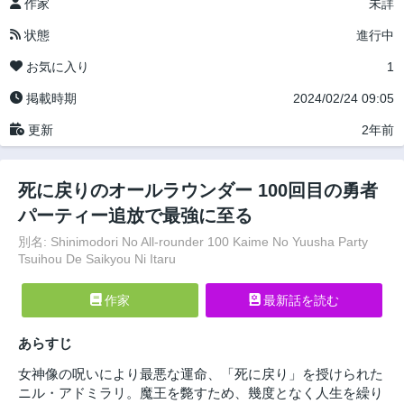
作家
未詳
状態
進行中
お気に入り
1
掲載時期
2024/02/24 09:05
更新
2年前
死に戻りのオールラウンダー 100回目の勇者
パーティー追放で最強に至る
別名: Shinimodori No All-rounder 100 Kaime No Yuusha Party
Tsuihou De Saikyou Ni Itaru
作家
最新話を読む
あらすじ
女神像の呪いにより最悪な運命、「死に戻り」を授けられた
ニル・アドミラリ。魔王を斃すため、幾度となく人生を繰り