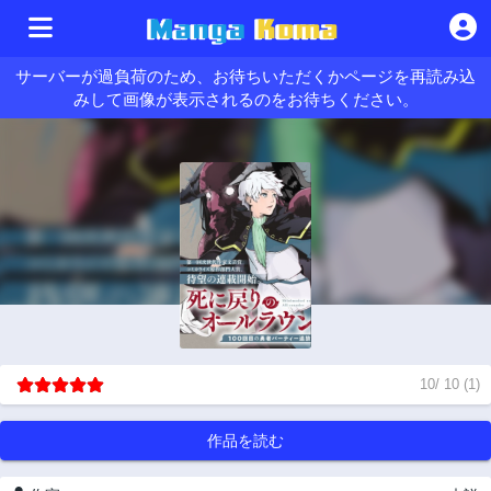
サーバーが過負荷のため、お待ちいただくかページを再読み込
みして画像が表示されるのをお待ちください。
10
/
10
(
1
)
作品を読む