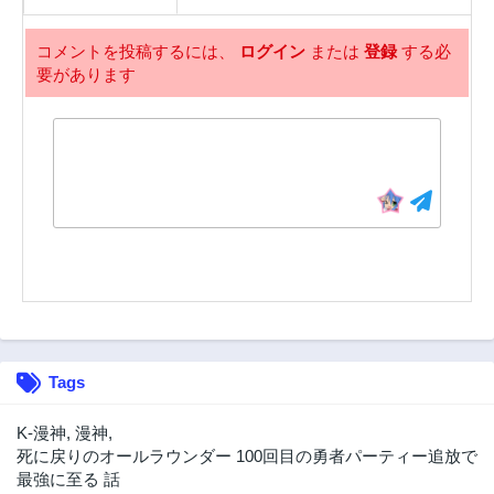
コメントを投稿するには、
ログイン
または
登録
する必
要があります
Tags
K-漫神
,
漫神
,
死に戻りのオールラウンダー 100回目の勇者パーティー追放で
最強に至る 話