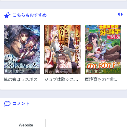
こちらもおすすめ
10
10
39
6.7
2
10
俺の娘はラスボス
ジョブ体験システ
魔境育ちの全能冒
ムでどん底から成
険者は異世界で好
り上がる
き勝手生きる！！
～追い出したクセ
に戻ってこいだ
コメント
と？そんなの知る
か！！～
Website