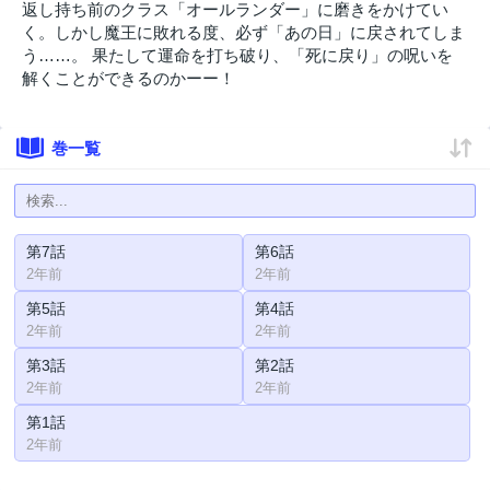
返し持ち前のクラス「オールランダー」に磨きをかけてい
く。しかし魔王に敗れる度、必ず「あの日」に戻されてしま
う……。 果たして運命を打ち破り、「死に戻り」の呪いを
解くことができるのかーー！
巻一覧
第7話
第6話
2年前
2年前
第5話
第4話
2年前
2年前
第3話
第2話
2年前
2年前
第1話
2年前