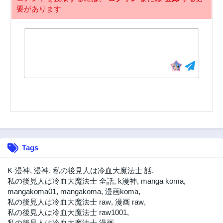
要があります
98話
97話
3年前
4年前
96話
95話
4年前
4年前
94話
93話
4年前
4年前
92話
91話
4年前
4年前
90話
89話
4年前
4年前
88話
87話
Tags
4年前
4年前
86話
85話
K-漫神
,
漫神
,
私の後見人は冷血大魔法士 話
,
4年前
4年前
私の後見人は冷血大魔法士 全話
,
k漫神
,
manga koma
,
mangakoma01
,
mangakoma
,
漫画koma
,
84話
83話
私の後見人は冷血大魔法士 raw
,
漫画 raw
,
4年前
4年前
私の後見人は冷血大魔法士 raw1001
,
82話
81話
私の後見人は冷血大魔法士 漫画
,