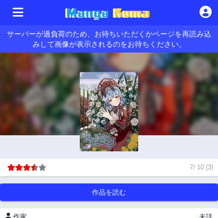
サーバーが過負荷のため、お待ちいただくかページを再読み込
みして画像が表示されるのをお待ちください。
7
/
10
(
3
)
作品を読む
作家
未詳