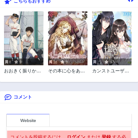
こちらもおすすめ
116話
115話
3年前
3年前
114話
113話
3年前
3年前
112話
111話
3年前
3年前
110話
109話
3年前
3年前
8
9
38
9
25
8.5
108話
107話
おおきく振りかぶ
その本に心をあげ
カンストユーザー
3年前
3年前
って
ないでください
が異世界で生きる
106話
105話
方法
3年前
3年前
コメント
104話
103話
3年前
3年前
102話
101話
3年前
3年前
Website
100話
99話
3年前
3年前
コメントを投稿するには、
ログイン
または
登録
する必