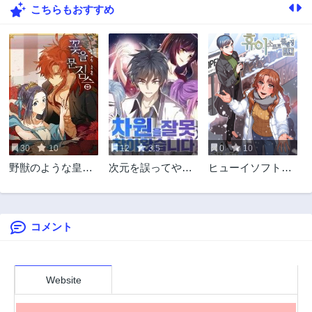
こちらもおすすめ
17話
16話
3年前
3年前
15話
14話
3年前
3年前
13話
12話
3年前
3年前
11話
10話
3年前
3年前
30
10
12
3.5
0
10
9話
8話
野獣のような皇太
次元を誤ってやっ
ヒューイソフトク
3年前
3年前
子に愛されすぎて
て来ました
レンジング
7話
6話
る
3年前
3年前
コメント
5話
4話
3年前
3年前
3話
2話
3年前
3年前
Website
1話