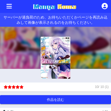
サーバーが過負荷のため、お待ちいただくかページを再読み込
みして画像が表示されるのをお待ちください。
10
/
10
(
1
)
作品を読む