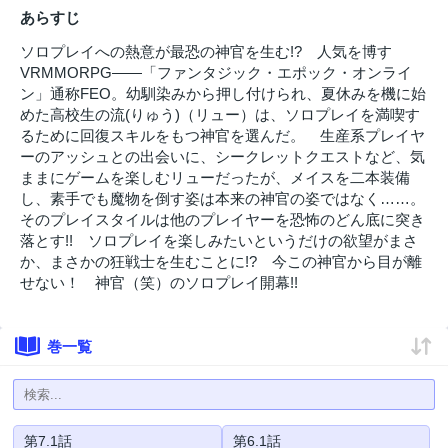
あらすじ
ソロプレイへの熱意が最恐の神官を生む!? 人気を博す
VRMMORPG――「ファンタジック・エポック・オンライ
ン」通称FEO。幼馴染みから押し付けられ、夏休みを機に始
めた高校生の流(りゅう)（リュー）は、ソロプレイを満喫す
るために回復スキルをもつ神官を選んだ。 生産系プレイヤ
ーのアッシュとの出会いに、シークレットクエストなど、気
ままにゲームを楽しむリューだったが、メイスを二本装備
し、素手でも魔物を倒す姿は本来の神官の姿ではなく……。
そのプレイスタイルは他のプレイヤーを恐怖のどん底に突き
落とす!! ソロプレイを楽しみたいというだけの欲望がまさ
か、まさかの狂戦士を生むことに!? 今この神官から目が離
せない！ 神官（笑）のソロプレイ開幕!!
巻一覧
第7.1話
第6.1話