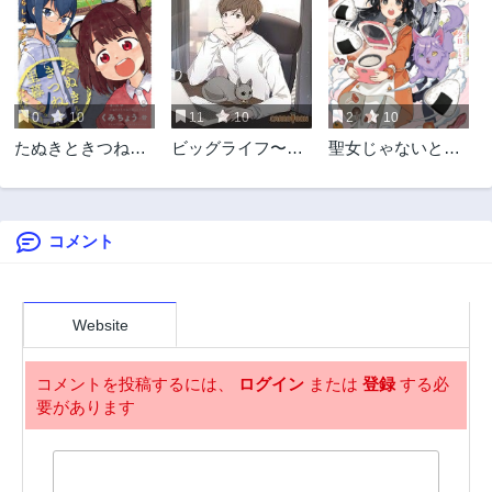
0
10
11
10
2
10
たぬきときつねと
ビッグライフ〜無
聖女じゃないと追
里暮らし
名作家の逆転劇〜
放されたので、も
ふもふ従者
コメント
Website
コメントを投稿するには、
ログイン
または
登録
する必
要があります