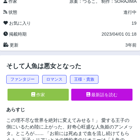
作家
原案：つるこ。
制作：SORAJIMA
状態
進行中
お気に入り
19
掲載時期
2023/04/01 01:18
更新
3年前
そして人魚は悪女となった
ファンタジー
ロマンス
王様・貴族
作家
最新話を読む
あらすじ
この理不尽な世界を絶対に変えてみせる！」 愛する王子の
側にいるため陸に上がった、好奇心旺盛な人魚姫のアンメッ
タ。ところが…… 「お前には死ぬまで血を流し続けてもら
うよ」 王子・リアンとその婚約者のリオニーは「人魚の