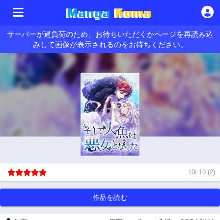
サーバーが過負荷のため、お待ちいただくかページを再読み込
みして画像が表示されるのをお待ちください。
10
/
10
(
2
)
作品を読む