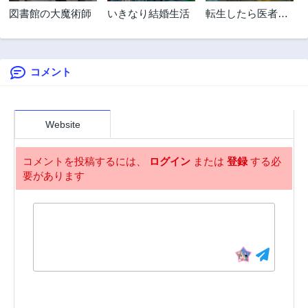
2話
1話
図書館の大魔術師
いきなり結婚生活
転生したら医者か
3年前
3年前
ら聖者になりまし
た
コメント
Website
コメントを投稿するには、
ログイン
または
登録
する必
要があります