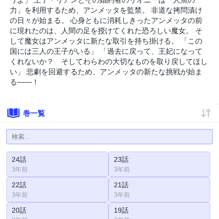
力」を利用するため、アンメッタを監禁。 非道な拷問漬け
の日々が始まる。 心身ともに消耗しきったアンメッタの前
に現れたのは、人間の足を授けてくれた恐ろしい魔女。 そ
して魔女はアンメッタに新たな取引を持ち掛ける。 「この
国には三人の王子がいる」 「過去に戻って、王妃になって
くれないか？ そしてわらわの大切なものを取り戻してほし
い」 悲劇を回避するため、アンメッタの新たな挑戦が始ま
る――！
巻一覧
24話
23話
3年前
3年前
22話
21話
3年前
3年前
20話
19話