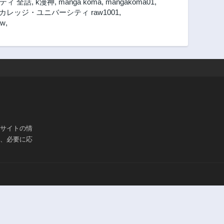
ティ 全話
,
k漫神
,
manga koma
,
mangakoma01
,
レッジ・ユニバーシティ raw1001
,
w
,
ブサイトの情
は、必要に応