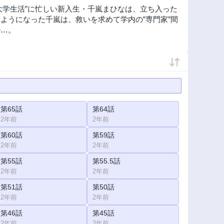
大学生活”に忙しい新入生・千嵐まひなは、立ち入った
ようになった千嵐は、救いを求めて学内の”専門家”間
―…。
第65話
第64話
2年前
2年前
第60話
第59話
2年前
2年前
第55話
第55.5話
2年前
2年前
第51話
第50話
2年前
2年前
第46話
第45話
2年前
2年前