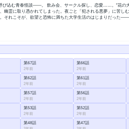
が呼び込む青春怪談――。 飲み会、サークル探し、恋愛……。”花の
、幽霊に取り憑かれてしまった。夜ごと「犯される悪夢」に苦しむ
。それこそが、欲望と恐怖に満ちた大学生活のはじまりだった―
第67話
第66話
2年前
2年前
第62話
第61話
2年前
2年前
第57話
第56話
2年前
2年前
第53話
第52話
2年前
2年前
第48話
第47話
2年前
2年前