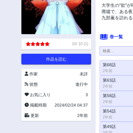
大学生の”欲”
廃墟で、ある夜
九部薫を訪れる
巻一覧
10
/
10
(
1
)
作品を読む
第68話
2年前
作家
未詳
第63話
状態
進行中
2年前
お気に入り
3
第58話
2年前
掲載時期
2024/02/24 04:37
第54話
更新
2年前
2年前
第49話
2年前