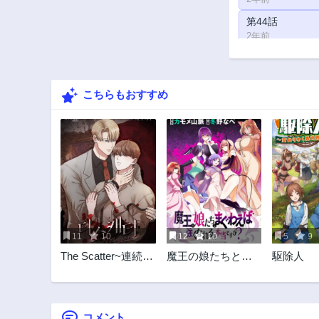
第44話
2年前
第39話
2年前
こちらもおすすめ
第34話
2年前
第29話
2年前
第24話
2年前
第19話
2年前
11
10
12
10
5
9
第14話
The Scatter~連続殺
魔王の娘たちとま
駆除人
2年前
人鬼~
ぐわえば強くなれ
第9話
るって本当です
2年前
か？
コメント
第4話