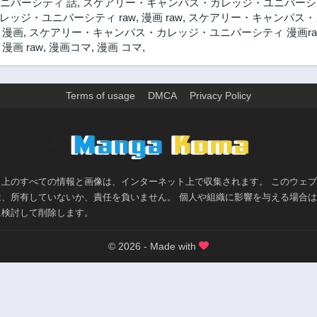
ニバーシティ 話
,
スケアリー・キャンパス・カレッジ・ユニバーシ
ッジ・ユニバーシティ raw
,
漫画 raw
,
スケアリー・キャンパス・カ
 漫画
,
スケアリー・キャンパス・カレッジ・ユニバーシティ 漫画ra
画 raw
,
漫画コマ
,
漫画 コマ
,
Terms of usage
DMCA
Privacy Policy
>
ト上のすべての情報と画像は、インターネット上で収集されます。 このウェ
は、所有していないか、責任を負いません。 個人や組織に影響を与える場合
に検討して削除します。
© 2026 - Made with