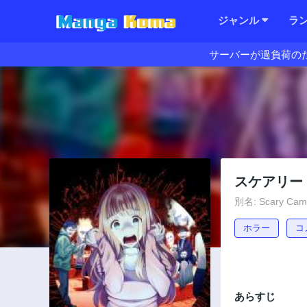
ジャンル
ラ
サーバーが過負荷の
スケアリー
別名: Scary Campu
ホラー
コ
あらすじ