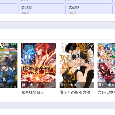
第43話
第42話
2年前
2年前
第38話
第37話
2年前
2年前
第33話
第32話
2年前
2年前
第28話
第27話
2年前
2年前
第23話
第22話
2年前
2年前
第18話
第17話
2年前
2年前
6
10
11
8
15
8
第13話
第12話
魔皇様奮闘記
魔王との取引方法
六姫は神
2年前
2年前
をする 
第8話
第7話
守護騎士
2年前
2年前
て魔法学
～
第3話
第2話