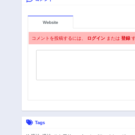
2年前
第1.2話
2年前
Website
コメントを投稿するには、
ログイン
または
登録
す
Tags