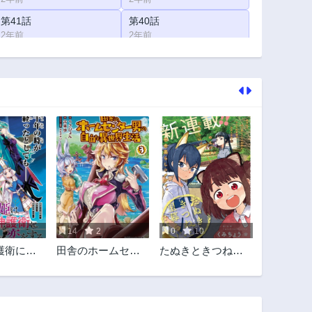
第41話
第40話
2年前
2年前
第36話
第35話
2年前
2年前
第31話
第30話
2年前
2年前
第26話
第25話
2年前
2年前
第21話
第20話
2年前
2年前
第16話
第15話
2年前
2年前
14
2
0
10
第11話
第10話
護衛に恋
田舎のホームセン
たぬきときつねと
2年前
2年前
～最強の
ター男の自由な異
里暮らし
第6話
第5話
、転生し
世界生活
2年前
2年前
園に行く
第1話
第1.1話