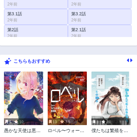
2年前
2年前
第3.1話
第3.2話
2年前
2年前
第2話
第2.1話
2年前
2年前
第2.2話
第1話
2年前
2年前
こちらもおすすめ
4
10
13
3.5
3
10
愚かな天使は悪魔
ロベル〜ウォース
僕たちは繁殖をや
と踊る
ピリットの継承
めた