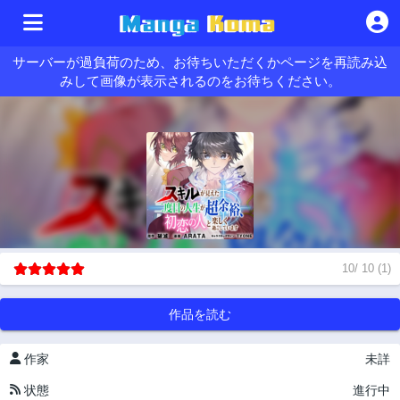
サーバーが過負荷のため、お待ちいただくかページを再読み込
みして画像が表示されるのをお待ちください。
10
/
10
(
1
)
作品を読む
作家
未詳
状態
進行中