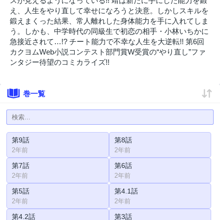
スが見えるようになっている!! 靖は新たに手にした能力を鍛
え、人生をやり直して幸せになろうと決意。しかしスキルを
鍛えまくった結果、常人離れした身体能力を手に入れてしま
う。しかも、中学時代の同級生で初恋の相手・小林いちかに
急接近されて…!? チート能力で不幸な人生を大逆転!! 第6回
カクヨムWeb小説コンテスト部門賞W受賞の“やり直し”ファ
ンタジー待望のコミカライズ!!
巻一覧
第9話
第8話
2年前
2年前
第7話
第6話
2年前
2年前
第5話
第4.1話
2年前
2年前
第4.2話
第3話