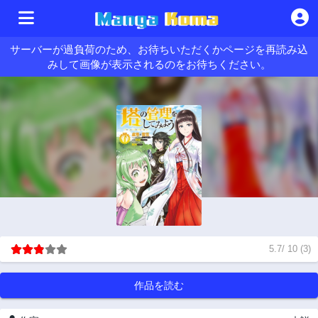
サーバーが過負荷のため、お待ちいただくかページを再読み込
みして画像が表示されるのをお待ちください。
5.7
/
10
(
3
)
作品を読む