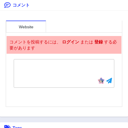
コメント
第57話
第56話
3年前
3年前
第55話
第54話
3年前
3年前
Website
第53話
第52話
3年前
3年前
コメントを投稿するには、
ログイン
または
登録
する必
要があります
第51話
第50話
3年前
3年前
第49話
第48話
3年前
3年前
第47話
第46話
3年前
3年前
第45話
第44話
3年前
3年前
第43話
第42話
3年前
3年前
第41話
第40話
Tags