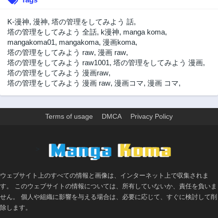
3年前
3年前
第39話
第38話
K-漫神
,
漫神
,
塔の管理をしてみよう 話
,
3年前
3年前
塔の管理をしてみよう 全話
,
k漫神
,
manga koma
,
mangakoma01
,
mangakoma
,
漫画koma
,
第37話
第36話
塔の管理をしてみよう raw
,
漫画 raw
,
3年前
3年前
塔の管理をしてみよう raw1001
,
塔の管理をしてみよう 漫画
,
第35話
第34話
塔の管理をしてみよう 漫画raw
,
3年前
3年前
塔の管理をしてみよう 漫画 raw
,
漫画コマ
,
漫画 コマ
,
第33話
第32話
3年前
3年前
Terms of usage
DMCA
Privacy Policy
第31話
第30話
3年前
3年前
第29話
第28話
>
3年前
3年前
第27話
第26話
ウェブサイト上のすべての情報と画像は、インターネット上で収集されま
3年前
3年前
す。 このウェブサイトの情報については、所有していないか、責任を負いま
第25話
第24話
せん。 個人や組織に影響を与える場合は、必要に応じて、すぐに検討して削
3年前
3年前
除します。