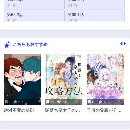
3年前
3年前
第68.2話
第68.1話
3年前
3年前
第67話
第66話
3年前
3年前
こちらもおすすめ
第65.1話
第65.2話
3年前
3年前
第64.1話
第64.2話
3年前
3年前
第63話
第62話
3年前
3年前
第61.1話
第61.2話
3年前
3年前
9
6.7
12
10
13
10
第60.1話
第60.2話
絶対不変の法則
闇落ち皇太子の攻
子供の父親が分か
3年前
3年前
略方法
りません！
第59話
第58話
3年前
3年前