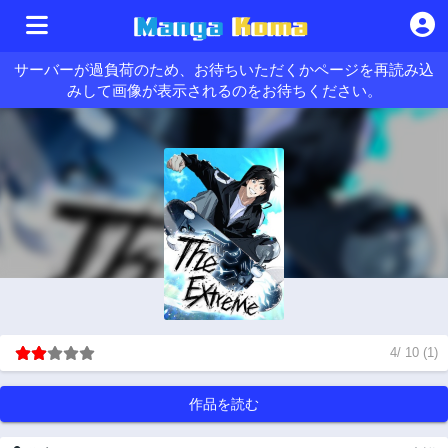
サーバーが過負荷のため、お待ちいただくかページを再読み込
みして画像が表示されるのをお待ちください。
4
/
10
(
1
)
作品を読む