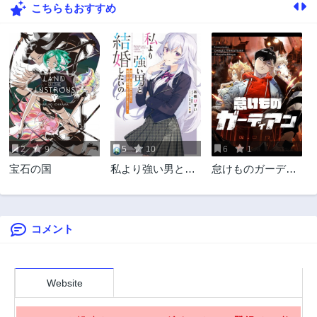
こちらもおすすめ
6話
5話
3年前
3年前
4話
3話
3年前
3年前
2話
1話
3年前
3年前
2
9
5
10
6
1
宝石の国
私より強い男と結
怠けものガーディ
婚したいの 清楚な
アン
美人生徒会長（実
は元番長）の秘密
を知る陰キャ（実
コメント
は彼女を超える最
強のヤンキー）
Website