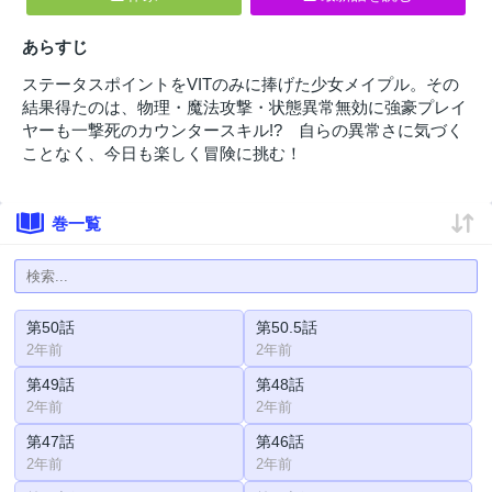
あらすじ
ステータスポイントをVITのみに捧げた少女メイプル。その
結果得たのは、物理・魔法攻撃・状態異常無効に強豪プレイ
ヤーも一撃死のカウンタースキル!? 自らの異常さに気づく
ことなく、今日も楽しく冒険に挑む！
巻一覧
第50話
第50.5話
2年前
2年前
第49話
第48話
2年前
2年前
第47話
第46話
2年前
2年前