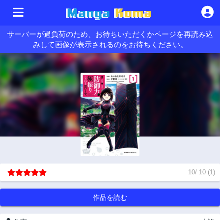
サーバーが過負荷のため、お待ちいただくかページを再読み込
みして画像が表示されるのをお待ちください。
10
/
10
(
1
)
作品を読む