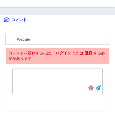
ズレチートの召喚
ぽらん道士は秘宝
ス~奴隷契約から
第27話
第26話
勇者は異世界でゆ
を求めて~
始まる僕と彼女の
2年前
2年前
っくり暮らしたい
物語~
～. 请务必让我开挂
コメント
第25話
第24話
2年前
2年前
第23話
第22話
2年前
2年前
Website
第21話
第20話
2年前
2年前
コメントを投稿するには、
ログイン
または
登録
する必
要があります
第19話
第18話
2年前
2年前
第17話
第16話
2年前
2年前
第16.5話
第15話
2年前
2年前
第14話
第13話
2年前
2年前
第12話
第12.2話