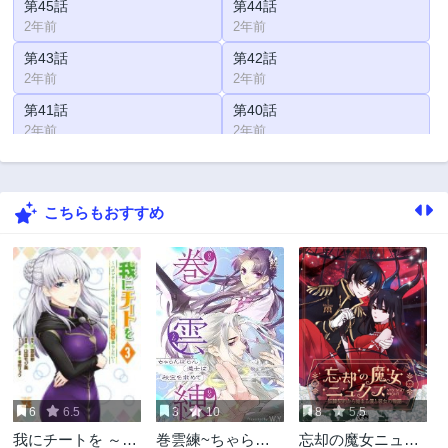
第45話
第44話
2年前
2年前
第43話
第42話
2年前
2年前
第41話
第40話
2年前
2年前
第39話
第38話
2年前
2年前
こちらもおすすめ
第37話
第36話
2年前
2年前
第35話
第34話
2年前
2年前
第33話
第32話
2年前
2年前
第31話
第30話
2年前
2年前
6
6.5
3
10
8
5.5
第29話
第28話
我にチートを ～ハ
巻雲練~ちゃらん
忘却の魔女ニュク
2年前
2年前