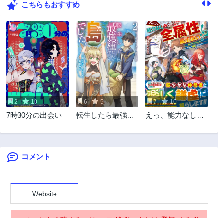
こちらもおすすめ
68話
67話
3年前
3年前
66話
65話
3年前
3年前
64話
63話
3年前
3年前
62話
61話
3年前
3年前
2
10
6
5
7
10
60話
59話
7時30分の出会い
転生したら最強種
えっ、能力なしで
3年前
3年前
たちが住まう島で
パーティ追放され
58話
57話
した。この島でス
た俺が全属性魔法
3年前
3年前
ローライフを楽し
使い!?
みます
コメント
56話
55話
3年前
3年前
54話
53話
3年前
3年前
Website
52話
51話
3年前
3年前