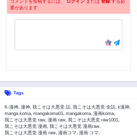
コメントを投稿するには、
ログイン
または
登録
する必
要があります
50話
49話
3年前
3年前
48話
47話
3年前
3年前
46話
45話
3年前
3年前
44話
43話
3年前
3年前
42話
41話
3年前
3年前
40話
39話
Tags
3年前
3年前
38話
37話
K-漫神
,
漫神
,
我こそは大悪党 話
,
我こそは大悪党 全話
,
k漫神
,
3年前
3年前
manga koma
,
mangakoma01
,
mangakoma
,
漫画koma
,
我こそは大悪党 raw
,
漫画 raw
,
我こそは大悪党 raw1001
,
36話
35話
我こそは大悪党 漫画
,
我こそは大悪党 漫画raw
,
3年前
3年前
我こそは大悪党 漫画 raw
,
漫画コマ
,
漫画 コマ
,
34話
33話