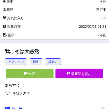
作家
未詳
状態
進行中
お気に入り
33
掲載時期
2023/02/06 01:21
更新
2年前
我こそは大悪党
アクション
転生
異能力
作家
最新話を読む
あらすじ
我こそは大悪党