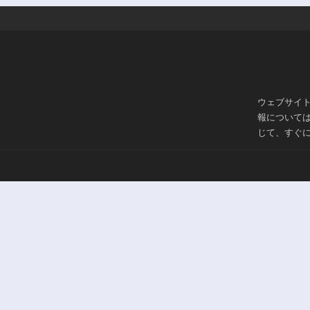
240話
3年前
235話
3年前
230話
3年前
ウェブサイ
225話
報について
3年前
じて、すぐ
220話
3年前
215話
3年前
210話
3年前
205話
3年前
200話
3年前