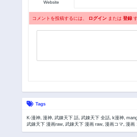
3年前
Website
280話
3年前
コメントを投稿するには、
ログイン
または
登録
す
275話
3年前
270話
3年前
265話
3年前
260話
3年前
255話
3年前
Tags
251話
3年前
K-漫神
,
漫神
,
武錬天下 話
,
武錬天下 全話
,
k漫神
,
mang
245話
武錬天下 漫画raw
,
武錬天下 漫画 raw
,
漫画コマ
,
漫画
3年前