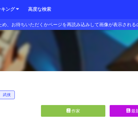
ンキング
高度な検索
ため、お待ちいただくかページを再読み込みして画像が表示される
武侠
作家
最