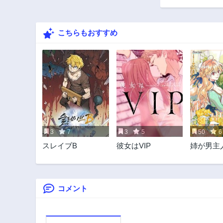
325話
3年前
こちらもおすすめ
320話
3年前
315話
3年前
310話
3年前
305話
3年前
3
7
3
5
50
6
300話
スレイブB
彼女はVIP
姉が男主
3年前
ってきた
295話
3年前
コメント
290話
3年前
285話