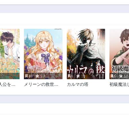
324話
323話
3年前
3年前
319話
318話
3年前
3年前
314話
313話
3年前
3年前
309話
308話
3年前
3年前
304話
303話
3年前
3年前
46
5.7
9
10
5
10
299話
298話
人公を拾
メリーンの救世計
カルマの塔
初級魔法
3年前
3年前
画
ず、火力
294話
293話
いので徹
3年前
3年前
撃魔法の
やしてみ
289話
288話
しました
3年前
3年前
284話
283話