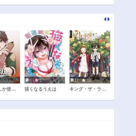
322話
321話
3年前
3年前
317話
316話
3年前
3年前
312話
311話
3年前
3年前
307話
306話
3年前
3年前
302話
301話
3年前
3年前
5
1
17
10
297話
296話
しか使え
描くなるうえは
キング・ザ・ラン
3年前
3年前
が足りな
ド
292話
291話
底的に攻
3年前
3年前
回数を増
ることに
287話
286話
3年前
3年前
282話
281話