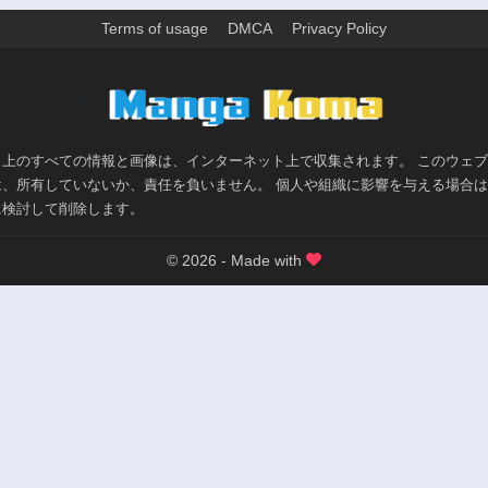
239話
238話
3年前
3年前
Terms of usage
DMCA
Privacy Policy
234話
233話
3年前
3年前
>
229話
228話
3年前
3年前
ト上のすべての情報と画像は、インターネット上で収集されます。 このウェ
224話
223話
は、所有していないか、責任を負いません。 個人や組織に影響を与える場合
3年前
3年前
に検討して削除します。
219話
218話
3年前
3年前
© 2026 - Made with
214話
213話
3年前
3年前
209話
208話
3年前
3年前
204話
203話
3年前
3年前
199話
198話
3年前
3年前