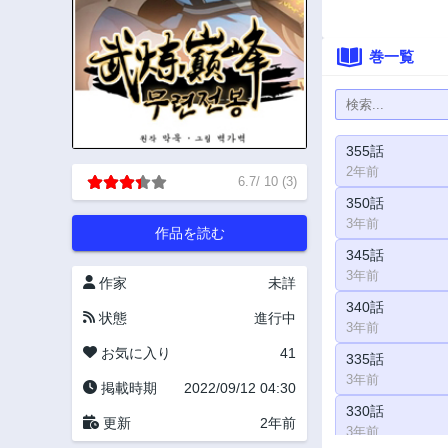
巻一覧
355話
2年前
6.7
/
10
(
3
)
350話
3年前
作品を読む
345話
3年前
作家
未詳
340話
状態
進行中
3年前
お気に入り
41
335話
3年前
掲載時期
2022/09/12 04:30
330話
更新
2年前
3年前