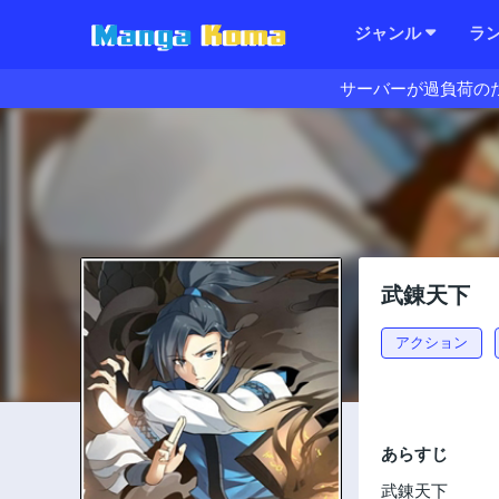
ジャンル
ラ
サーバーが過負荷の
武錬天下
アクション
あらすじ
武錬天下