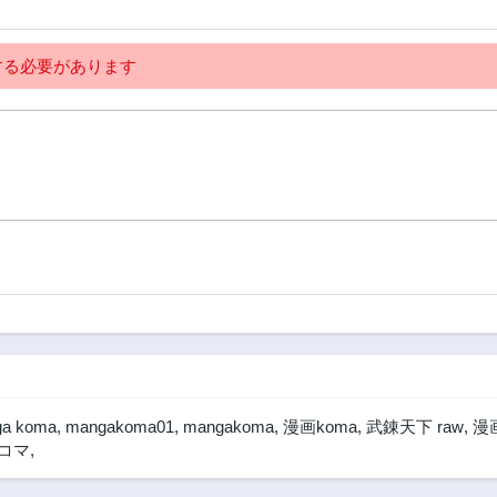
3年前
3年前
279話
278話
3年前
3年前
る必要があります
274話
273話
3年前
3年前
269話
268話
3年前
3年前
264話
263話
3年前
3年前
259話
258話
3年前
3年前
254話
253話
3年前
3年前
249話
248話
3年前
3年前
a koma
,
mangakoma01
,
mangakoma
,
漫画koma
,
武錬天下 raw
,
漫画
244話
243話
 コマ
,
3年前
3年前