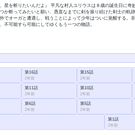
、星を斬りたいんだよ』 平凡な村人ユリウスは８歳の誕生日に奇
つか斬ってみたいと願い、愚直なまでに剣を振り続けた剣士の軌
外でオーガと遭遇し、戦うことによって少年はついに覚醒する。
、不可能すら可能にしてゆくもう一つの物語。
第16話
第15話
2年前
2年前
第11話
第10話
2年前
2年前
第6話
第5話
2年前
2年前
第1話
2年前