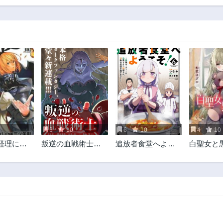
3
10
6
10
4
10
経理にな
叛逆の血戦術士～
追放者食堂へよう
白聖女と
世界唯一の吸血鬼
こそ!
殺し、最強の戦士
になりつつ自由に
生きる～