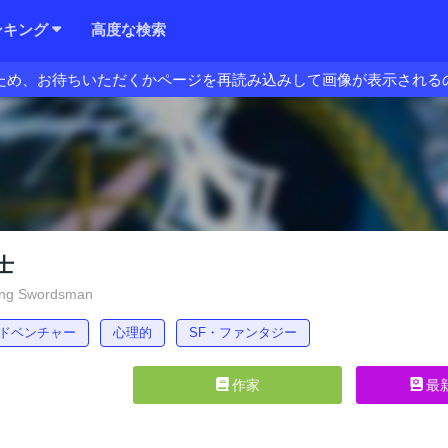
ンキング
高度な検索
ため、お待ちいただくかページを再読み込みして画像が表示される
士
ing Swordsman
ドベンチャー
心理的
SF・ファンタジー
作家
最