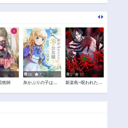
59
7
1
10
黒牧師
灰かぶりの子は光
新楽島~呪われた島
の公女様
~