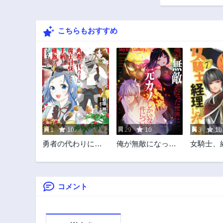
こちらもおすすめ
1
10
29
10
3
10
勇者の代わりに魔
俺が無敵になった
女騎士、
王討伐したら手柄
世界に元カノしか
る
を横取りされまし
いない件について
た
コメント