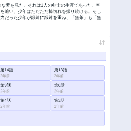
妙な夢を見た。それは1人の剣士の生涯であった。空
跡を追い、少年はただただ棒切れを振り続ける。そし
非力だった少年が鍛錬に鍛錬を重ね、「無茶」も「無
第14話
第13話
2年前
2年前
第9話
第8話
2年前
2年前
第4話
第3話
2年前
2年前