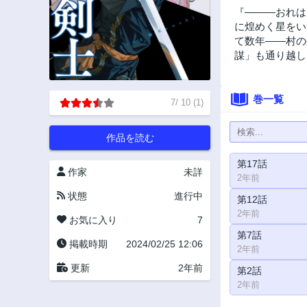
『———おれは
に煌めく星をい
て数年――村の
謀」も通り越し
巻一覧
7
/
10
(
1
)
作品を読む
第17話
作家
未詳
2年前
状態
進行中
第12話
2年前
お気に入り
7
第7話
掲載時期
2024/02/25 12:06
2年前
更新
2年前
第2話
2年前