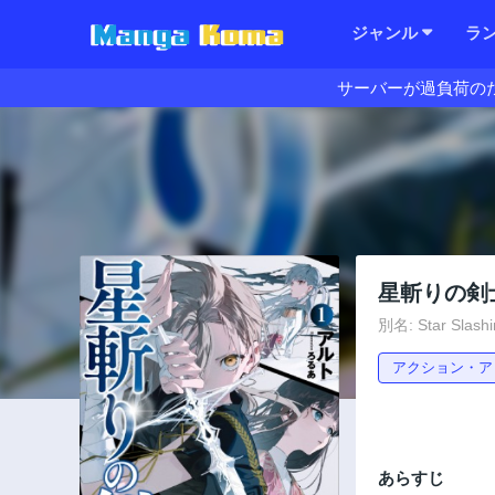
ジャンル
ラ
サーバーが過負荷の
星斬りの剣
別名: Star Slash
アクション・ア
あらすじ