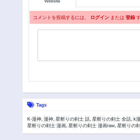
Website
コメントを投稿するには、
ログイン
または
登録
す
Tags
K-漫神
,
漫神
,
星斬りの剣士 話
,
星斬りの剣士 全話
,
k
星斬りの剣士 漫画
,
星斬りの剣士 漫画raw
,
星斬りの剣士