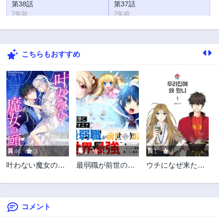
第38話
第37話
2年前
2年前
第36話
第35話
2年前
2年前
こちらもおすすめ
第34話
第33話
2年前
2年前
第32話
第31話
2年前
2年前
第30.1話
第30.2話
2年前
2年前
第29.1話
第29.2話
2年前
2年前
46
3
1
1
1
1
第28.1話
第28.2話
叶わない魔女の願
最弱職が前世の知
ウチになぜ来た
2年前
2年前
い
識で世界最強
の？
第27話
第26話
2年前
2年前
コメント
第25話
第24.1話
2年前
2年前