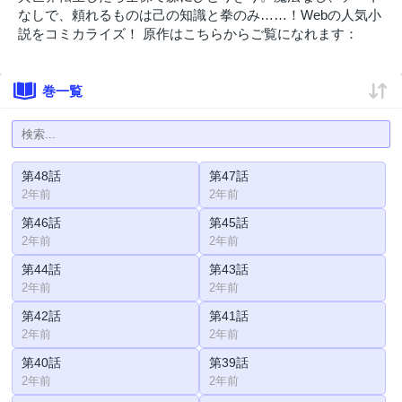
なしで、頼れるものは己の知識と拳のみ……！Webの人気小
説をコミカライズ！ 原作はこちらからご覧になれます：
巻一覧
第48話
第47話
2年前
2年前
第46話
第45話
2年前
2年前
第44話
第43話
2年前
2年前
第42話
第41話
2年前
2年前
第40話
第39話
2年前
2年前