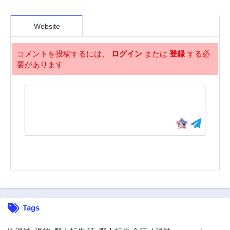
第24.2話
第23話
2年前
2年前
Website
第22話
第21話
2年前
2年前
コメントを投稿するには、
ログイン
または
登録
する必
要があります
第20話
第19.1話
2年前
2年前
第19.2話
第18話
2年前
2年前
第17話
第16話
2年前
2年前
第15話
第14話
2年前
2年前
第13話
第12話
2年前
2年前
第11話
第10話
Tags
2年前
2年前
第9話
第8話