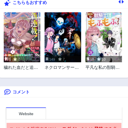
こちらもおすすめ
40話
39話
3年前
3年前
38話
37話
3年前
3年前
36話
35話
3年前
3年前
34話
33話
3年前
3年前
8
7
149
7
10
10
32話
31話
穢れた血だと追放
ネクロマンサー学
平凡な私の獣騎士
3年前
3年前
された魔力無限の
園の天才召喚士
団もふもふライフ
30話
29話
精霊魔術士
3年前
3年前
コメント
28話
27話
3年前
3年前
26話
25話
3年前
3年前
Website
24話
23話
3年前
3年前