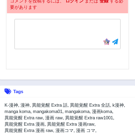
コメントを投稿するには、
ログイン
または
登録
する必
要があります
22話
21話
3年前
3年前
20話
19話
3年前
3年前
18話
17話
3年前
3年前
16話
15話
3年前
3年前
14話
13話
3年前
3年前
12話
11話
Tags
3年前
3年前
10話
9話
K-漫神
,
漫神
,
異能覚醒 Extra 話
,
異能覚醒 Extra 全話
,
k漫神
,
3年前
3年前
manga koma
,
mangakoma01
,
mangakoma
,
漫画koma
,
異能覚醒 Extra raw
,
漫画 raw
,
異能覚醒 Extra raw1001
,
8話
7話
異能覚醒 Extra 漫画
,
異能覚醒 Extra 漫画raw
,
3年前
3年前
異能覚醒 Extra 漫画 raw
,
漫画コマ
,
漫画 コマ
,
6話
5話