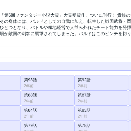
「第6回ファンタジー小説大賞」大賞受賞作、ついに刊行！ 貴族
その身体には、バルドとしての自我に加え、転生した戦国武将・
ひとつとなり、バトルや領地経営で人並み外れたチート能力を発
場が敵国の刺客に襲撃されてしまった。バルドはこのピンチを切り
第93話
第92話
2年前
2年前
第88話
第87話
2年前
2年前
第84話
第83話
2年前
2年前
第79話
第78話