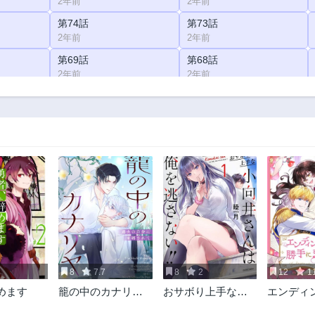
2年前
2年前
第74話
第73話
2年前
2年前
第69話
第68話
2年前
2年前
第64話
第63話
2年前
2年前
第59話
第58話
2年前
2年前
第54話
第53話
2年前
2年前
第49話
第48話
2年前
2年前
第44話
第43話
2年前
2年前
8
7.7
8
2
12
11
第39話
第38話
めます
籠の中のカナリヤ~
おサボり上手な小
エンディ
2年前
2年前
過去の自分に束縛
向井さんは俺を逃
を勝手に