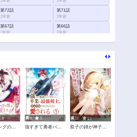
2年前
2年前
第72話
第71話
2年前
2年前
第67話
第66話
2年前
2年前
第62話
第61話
2年前
2年前
第57話
第56話
2年前
2年前
第52話
第51話
2年前
2年前
第47話
第46話
2年前
2年前
第42話
第41話
2年前
2年前
.5
6
1
10
10
第37話
第36話
ングの後
強すぎて勇者パー
双子の姉が神子と
2年前
2年前
変えます
ティーを卒業した
して引き取られ