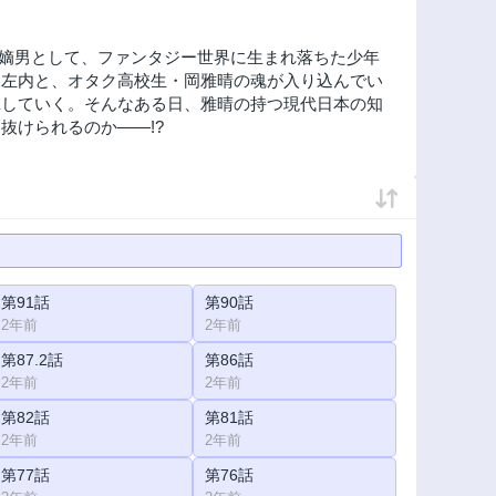
の嫡男として、ファンタジー世界に生まれ落ちた少年
岡左内と、オタク高校生・岡雅晴の魂が入り込んでい
揮していく。そんなある日、雅晴の持つ現代日本の知
抜けられるのか――!?
第91話
第90話
2年前
2年前
第87.2話
第86話
2年前
2年前
第82話
第81話
2年前
2年前
第77話
第76話