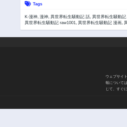
Tags
K-漫神
,
漫神
,
異世界転生騒動記 話
,
異世界転生騒動記
異世界転生騒動記 raw1001
,
異世界転生騒動記 漫画
,
ウェブサイ
報について
じて、すぐ