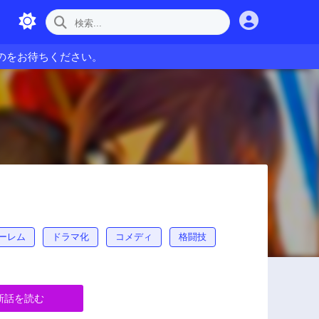
のをお待ちください。
ーレム
ドラマ化
コメディ
格闘技
新話を読む