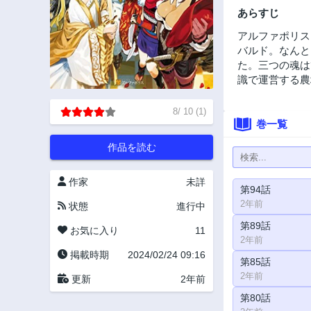
あらすじ
アルファポリス
バルド。なんと
た。三つの魂は
識で運営する農
8
/
10
(
1
)
巻一覧
作品を読む
作家
未詳
第94話
2年前
状態
進行中
第89話
お気に入り
11
2年前
掲載時期
2024/02/24 09:16
第85話
2年前
更新
2年前
第80話