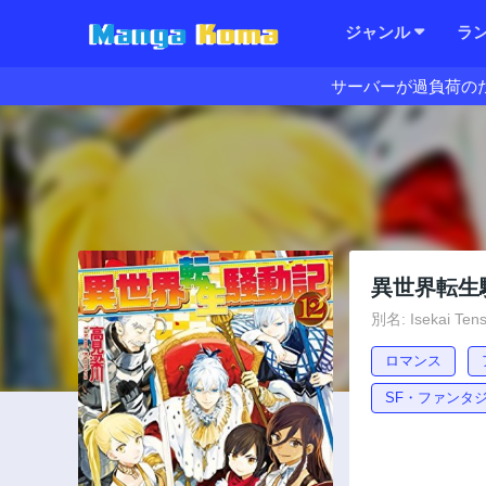
ジャンル
ラ
サーバーが過負荷の
異世界転生
別名: Isekai Tens
ロマンス
SF・ファンタ