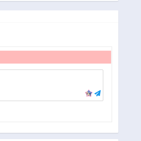
第32話
第31話
最強剣士
て、私は捨てられ
2年前
2年前
たけど多分私が神
子である。
第27話
第26話
2年前
2年前
第22話
第21話
2年前
2年前
第17話
第17.5話
2年前
2年前
第13話
第12話
2年前
2年前
第8話
第7話
2年前
2年前
第3話
第2話
2年前
2年前