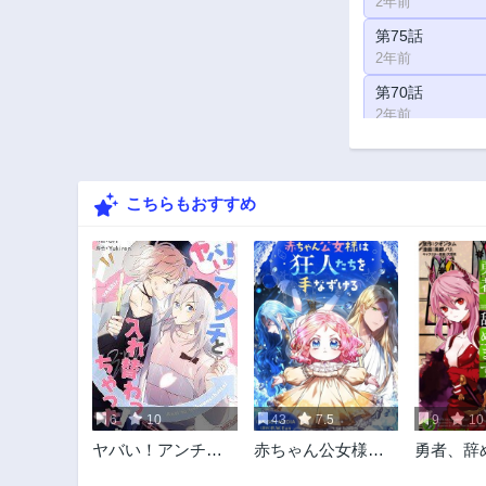
2年前
第75話
2年前
第70話
2年前
第65話
2年前
こちらもおすすめ
第60話
2年前
第55話
2年前
第50話
2年前
第45話
2年前
6
10
43
7.5
9
10
第40話
ヤバい！アンチと
赤ちゃん公女様は
勇者、辞
2年前
入れ替わっちゃっ
狂人たちを手なず