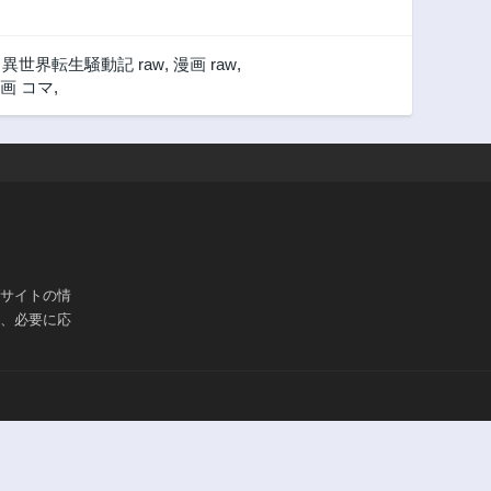
,
異世界転生騒動記 raw
,
漫画 raw
,
画 コマ
,
ブサイトの情
は、必要に応