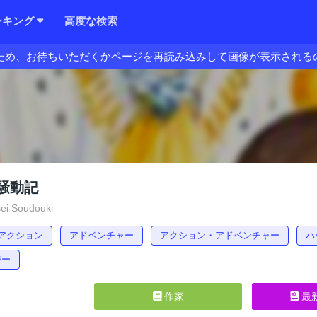
ンキング
高度な検索
ため、お待ちいただくかページを再読み込みして画像が表示される
騒動記
ei Soudouki
アクション
アドベンチャー
アクション・アドベンチャー
ハ
ジー
作家
最