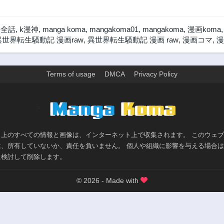
 全話
,
k漫神
,
manga koma
,
mangakoma01
,
mangakoma
,
漫画koma
異世界転生騒動記 漫画raw
,
異世界転生騒動記 漫画 raw
,
漫画コマ
,
漫
Terms of usage
DMCA
Privacy Policy
>
ト上のすべての情報と画像は、インターネット上で収集されます。 このウェ
は、所有していないか、責任を負いません。 個人や組織に影響を与える場合
に検討して削除します。
© 2026 - Made with