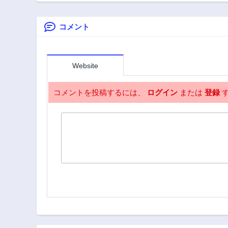
第35話
た！
ける
2年前
コメント
第30話
2年前
第25話
2年前
Website
第20話
2年前
コメントを投稿するには、
ログイン
または
登録
す
第16話
2年前
第11話
2年前
第6話
2年前
第1話
2年前