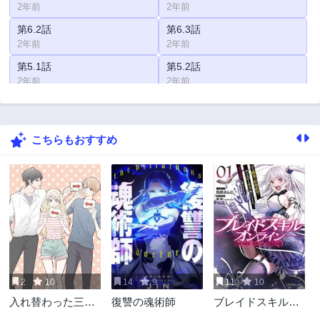
2年前
2年前
第6.2話
第6.3話
2年前
2年前
第5.1話
第5.2話
2年前
2年前
第5.3話
第4.1話
2年前
2年前
こちらもおすすめ
第4.2話
第4.3話
2年前
2年前
第3.1話
第3.2話
2年前
2年前
第2.1話
第2.2話
2年前
2年前
第2.3話
第1話
2年前
2年前
2
10
14
9
11
10
入れ替わった三角
復讐の魂術師
ブレイドスキル・
関係
オンライン～ゴミ