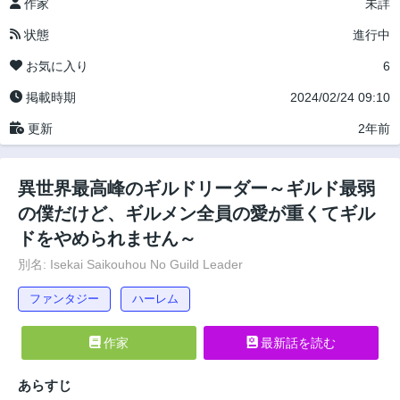
作家
未詳
状態
進行中
お気に入り
6
掲載時期
2024/02/24 09:10
更新
2年前
異世界最高峰のギルドリーダー～ギルド最弱
の僕だけど、ギルメン全員の愛が重くてギル
ドをやめられません～
別名: Isekai Saikouhou No Guild Leader
ファンタジー
ハーレム
作家
最新話を読む
あらすじ