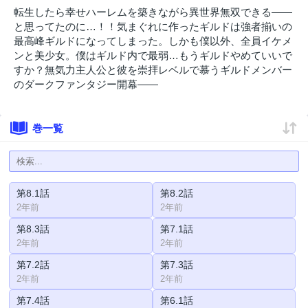
転生したら幸せハーレムを築きながら異世界無双できる――
と思ってたのに…！！気まぐれに作ったギルドは強者揃いの
最高峰ギルドになってしまった。しかも僕以外、全員イケメ
ンと美少女。僕はギルド内で最弱…もうギルドやめていいで
すか？無気力主人公と彼を崇拝レベルで慕うギルドメンバー
のダークファンタジー開幕――
巻一覧
第8.1話
第8.2話
2年前
2年前
第8.3話
第7.1話
2年前
2年前
第7.2話
第7.3話
2年前
2年前
第7.4話
第6.1話