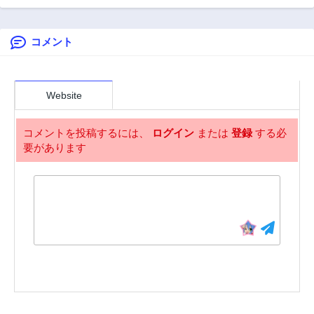
職業で最弱武器で
クソステータスの
俺、いつのまにか
コメント
『ラスボス』に成
り上がります！～
Website
コメントを投稿するには、
ログイン
または
登録
する必
要があります