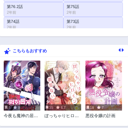
第76.2話
第75話
2年前
2年前
第74話
第73話
2年前
2年前
第72話
第71話
2年前
2年前
こちらもおすすめ
第70話
第69話
2年前
2年前
第68話
第67話
2年前
2年前
第66話
第65話
2年前
2年前
第64話
第63話
2年前
2年前
3
9
35
6.7
18
7
第62話
第61話
今夜も魔神の居酒
ぽっちゃりヒロイ
悪役令嬢の計画
2年前
2年前
屋で
ンは需要ないです
第60話
第59話
か？