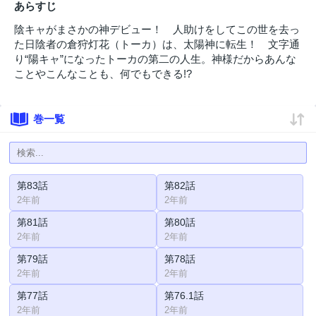
あらすじ
陰キャがまさかの神デビュー！ 人助けをしてこの世を去っ
た日陰者の倉狩灯花（トーカ）は、太陽神に転生！ 文字通
り“陽キャ”になったトーカの第二の人生。神様だからあんな
ことやこんなことも、何でもできる!?
巻一覧
第83話
第82話
2年前
2年前
第81話
第80話
2年前
2年前
第79話
第78話
2年前
2年前
第77話
第76.1話
2年前
2年前