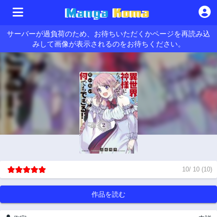
サーバーが過負荷のため、お待ちいただくかページを再読み込
みして画像が表示されるのをお待ちください。
10
/
10
(
10
)
作品を読む