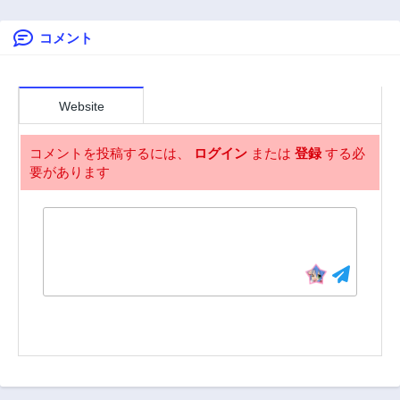
2年前
2年前
コメント
第58話
第57話
2年前
2年前
第56話
第55話
2年前
2年前
Website
第54話
第53話
2年前
2年前
コメントを投稿するには、
ログイン
または
登録
する必
要があります
第52話
第51話
2年前
2年前
第50話
第49話
2年前
2年前
第48話
第47話
2年前
2年前
第46話
第45話
2年前
2年前
第44話
第43話
2年前
2年前